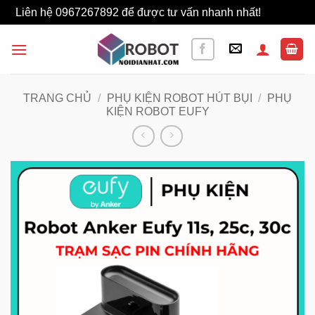
Liên hệ 0967267892 để được tư vấn nhanh nhất!
Bỏ qua
Bỏ
qua
nội
dung
TRANG CHỦ
/
PHỤ KIỆN ROBOT HÚT BỤI
/
PHỤ
KIỆN ROBOT EUFY