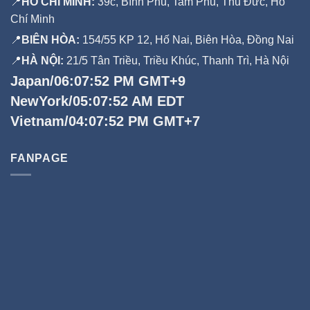
📍
HỒ CHÍ MINH:
39c, Bình Phú, Tam Phú, Thủ Đức, Hồ
Chí Minh
📍
BIÊN HÒA:
154/55 KP 12, Hố Nai, Biên Hòa, Đồng Nai
📍
HÀ NỘI:
21/5 Tân Triều, Triều Khúc, Thanh Trì, Hà Nội
Japan/06:07:53 PM GMT+9
NewYork/05:07:53 AM EDT
Vietnam/04:07:53 PM GMT+7
FANPAGE