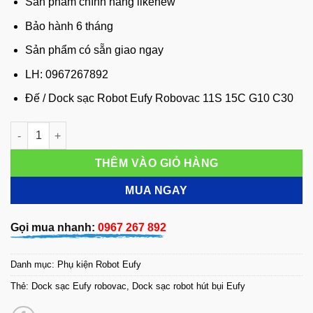
Sản phẩm chính hãng likenew
Bảo hành 6 tháng
Sản phẩm có sẵn giao ngay
LH: 0967267892
Đế / Dock sạc Robot Eufy Robovac 11S 15C G10 C30
Đế / Dock sạc Robot Eufy Robovac 11S 15C G10 C30 số lượng
THÊM VÀO GIỎ HÀNG
MUA NGAY
Gọi mua nhanh:
0967 267 892
Danh mục:
Phụ kiện Robot Eufy
Thẻ:
Dock sạc Eufy robovac
,
Dock sạc robot hút bụi Eufy