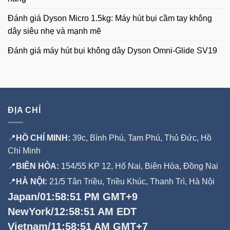
Đánh giá Dyson Micro 1.5kg: Máy hút bụi cầm tay không
dây siêu nhẹ và mạnh mẽ
Đánh giá máy hút bụi không dây Dyson Omni-Glide SV19
ĐỊA CHỈ
📍
HỒ CHÍ MINH:
39c, Bình Phú, Tam Phú, Thủ Đức, Hồ
Chí Minh
📍
BIÊN HÒA:
154/55 KP 12, Hố Nai, Biên Hòa, Đồng Nai
📍
HÀ NỘI:
21/5 Tân Triều, Triều Khúc, Thanh Trì, Hà Nội
Japan/01:58:51 PM GMT+9
NewYork/12:58:51 AM EDT
Vietnam/11:58:51 AM GMT+7