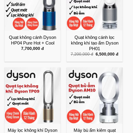
Quạt không cánh Dyson
Quạt không cánh lọc
HP04 Pure Hot + Cool
không khí tạo ẩm Dyson
PH01
7,700,000
đ
Giá
Giá
7,200,000
đ
6,500,000
đ
gốc
hiện
là:
tại
7,200,000 đ.
là:
6,500,0
Máy lọc không khí Dyson
Máy bù ẩm kiêm quạt