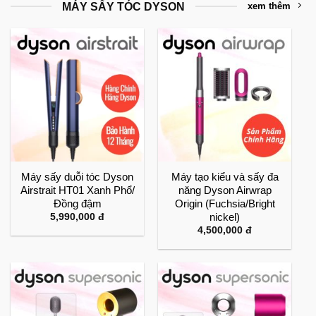
4,200,0
MÁY SẤY TÓC DYSON
xem thêm
Máy sấy duỗi tóc Dyson
Máy tạo kiểu và sấy đa
Airstrait HT01 Xanh Phổ/
năng Dyson Airwrap
Đồng đậm
Origin (Fuchsia/Bright
nickel)
5,990,000
đ
4,500,000
đ