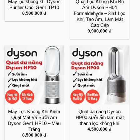
Máy lọc không khí Dyson
Quạt Lọc Không Khí Bù
Purifier Cool Gen1 TP10
Ẩm Dyson PH04
Formaldehyde – 3in1 Lọc
8,500,000
đ
Khí, Tạo Ẩm, Làm Mát
Cao Cấp
9,900,000
đ
Máy Lọc Không Khí Kiêm
Quạt đa năng Dyson
Quạt Mát Và Sưởi Ấm
HP00 sưởi ấm làm mát
Dyson Gen1 HP10 – Màu
thanh lọc không khí
Trắng
4,500,000
đ
8,500,000
đ