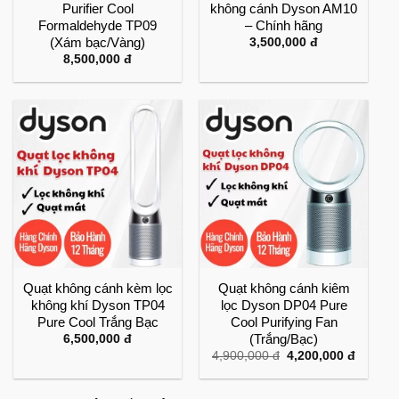
Purifier Cool
không cánh Dyson AM10
Formaldehyde TP09
– Chính hãng
(Xám bạc/Vàng)
3,500,000
đ
8,500,000
đ
Quạt không cánh kèm lọc
Quạt không cánh kiêm
không khí Dyson TP04
lọc Dyson DP04 Pure
Pure Cool Trắng Bạc
Cool Purifying Fan
(Trắng/Bạc)
6,500,000
đ
Giá
Giá
4,900,000
đ
4,200,000
đ
gốc
hiện
là:
tại
4,900,000 đ.
là: