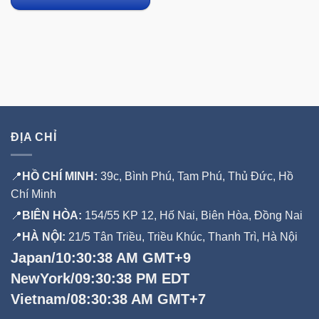
ĐỊA CHỈ
📍
HỒ CHÍ MINH:
39c, Bình Phú, Tam Phú, Thủ Đức, Hồ
Chí Minh
📍
BIÊN HÒA:
154/55 KP 12, Hố Nai, Biên Hòa, Đồng Nai
📍
HÀ NỘI:
21/5 Tân Triều, Triều Khúc, Thanh Trì, Hà Nội
Japan/10:30:39 AM GMT+9
NewYork/09:30:39 PM EDT
Vietnam/08:30:39 AM GMT+7