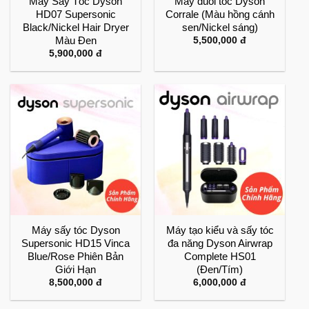
Máy Sấy Tóc Dyson
Máy duỗi tóc Dyson
HD07 Supersonic
Corrale (Màu hồng cánh
Black/Nickel Hair Dryer
sen/Nickel sáng)
Màu Đen
5,500,000
đ
5,900,000
đ
Máy sấy tóc Dyson
Máy tạo kiểu và sấy tóc
Supersonic HD15 Vinca
đa năng Dyson Airwrap
Blue/Rose Phiên Bản
Complete HS01
Giới Hạn
(Đen/Tím)
8,500,000
đ
6,000,000
đ