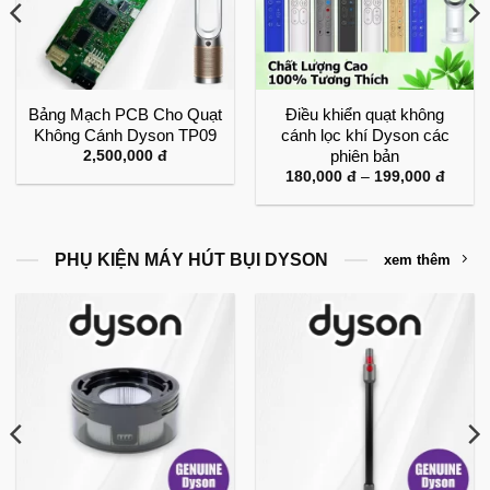
Bảng Mạch PCB Cho Quạt
Điều khiển quạt không
Không Cánh Dyson TP09
cánh lọc khí Dyson các
phiên bản
2,500,000
đ
Khoản
180,000
đ
–
199,000
đ
giá:
từ
180,0
đến
199,0
PHỤ KIỆN MÁY HÚT BỤI DYSON
xem thêm