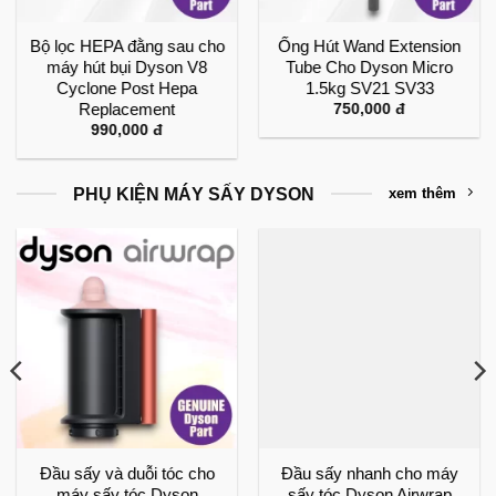
Bộ lọc HEPA đằng sau cho
Ống Hút Wand Extension
máy hút bụi Dyson V8
Tube Cho Dyson Micro
Cyclone Post Hepa
1.5kg SV21 SV33
Replacement
750,000
đ
990,000
đ
PHỤ KIỆN MÁY SẤY DYSON
xem thêm
Đầu sấy và duỗi tóc cho
Đầu sấy nhanh cho máy
máy sấy tóc Dyson
sấy tóc Dyson Airwrap