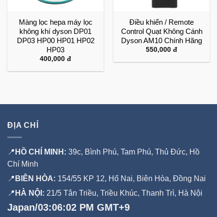
Màng lọc hepa máy lọc
Điều khiển / Remote
không khí dyson DP01
Control Quạt Không Cánh
DP03 HP00 HP01 HP02
Dyson AM10 Chính Hãng
HP03
550,000
đ
400,000
đ
ĐỊA CHỈ
📍
HỒ CHÍ MINH:
39c, Bình Phú, Tam Phú, Thủ Đức, Hồ
Chí Minh
📍
BIÊN HÒA:
154/55 KP 12, Hố Nai, Biên Hòa, Đồng Nai
📍
HÀ NỘI:
21/5 Tân Triều, Triều Khúc, Thanh Trì, Hà Nội
Japan/03:06:04 PM GMT+9