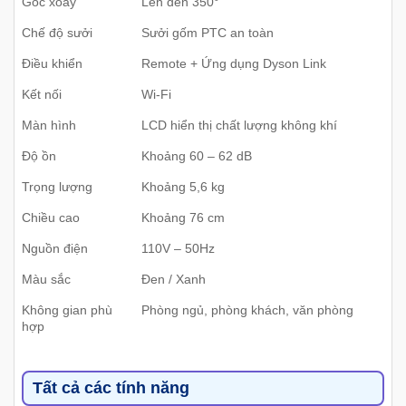
Góc xoay
Lên đến 350°
Chế độ sưởi
Sưởi gốm PTC an toàn
Điều khiển
Remote + Ứng dụng Dyson Link
Kết nối
Wi‑Fi
Màn hình
LCD hiển thị chất lượng không khí
Độ ồn
Khoảng 60 – 62 dB
Trọng lượng
Khoảng 5,6 kg
Chiều cao
Khoảng 76 cm
Nguồn điện
110V – 50Hz
Màu sắc
Đen / Xanh
Không gian phù
Phòng ngủ, phòng khách, văn phòng
hợp
Tất cả các tính năng