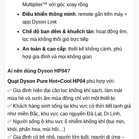
Multiplier™ với góc xoay rộng
Điều khiển thông minh
: remote gắn trên máy +
app Dyson Link
Chế độ ban đêm & khuếch tán
: hoạt động êm,
lọc mà không thổi gió trực tiếp
An toàn & cao cấp
: thiết kế không cánh, phù
hợp gia đình và mọi không gian
Ai nên dùng Dyson HP04?
Quạt Dyson Pure Hot+Cool HP04
phù hợp với:
✅ Gia đình hiện đại cần lọc không khí sạch, làm mát
mùa hè và sưởi ấm mùa đông chỉ với một thiết bị
✅ Khách hàng sinh sống tại khu vực có thời tiết lạnh giá
như miền Bắc, khu vực cao nguyên Đà Lạt, Di Linh,
✅ Người sống ở khu vực ô nhiễm không khí (bụi mịn,
khói, phấn hoa, mùi hôi…)
✅ Gia đình có trẻ nhỏ, người lớn tuổi, người dị ứng –