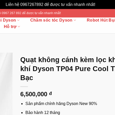
Liên hệ 0967267892 để được tư vấn nhanh nhất!
Bỏ qua
 Gọi 0967 267 892 để được tư vấn nhanh nhất!
ụi Dyson
Chăm sóc tóc Dyson
Robot Hút Bụ
Hỗ trợ
Quạt không cánh kèm lọc k
khí Dyson TP04 Pure Cool 
Bạc
6,500,000
đ
Sản phẩm chính hãng Dyson New 90%
Bảo hành 12 tháng