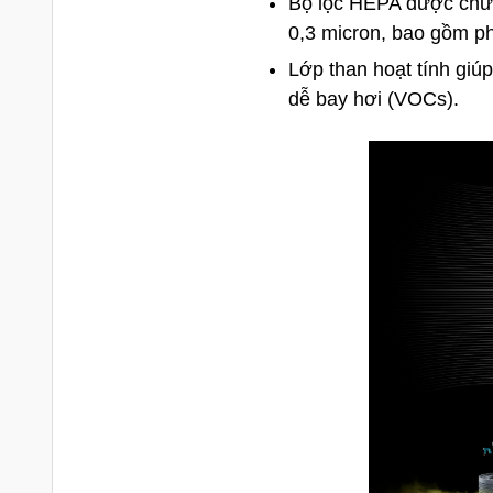
Bộ lọc HEPA được chứn
0,3 micron, bao gồm ph
Lớp than hoạt tính giúp
dễ bay hơi (VOCs).