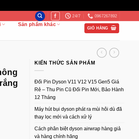
24/7
0967267892
i
Sản phẩm khác
GIỎ HÀNG
KIẾN THỨC SẢN PHẨM
hông
Trắng
Đổi Pin Dyson V11 V12 V15 Gen5 Giá
Rẻ – Thu Pin Cũ Đổi Pin Mới, Bảo Hành
12 Tháng
Máy hút bụi dyson phát ra mùi hôi dù đã
thay lọc mới và cách xử lý
Cách phân biệt dyson airwrap hàng giả
và hàng chính hãng