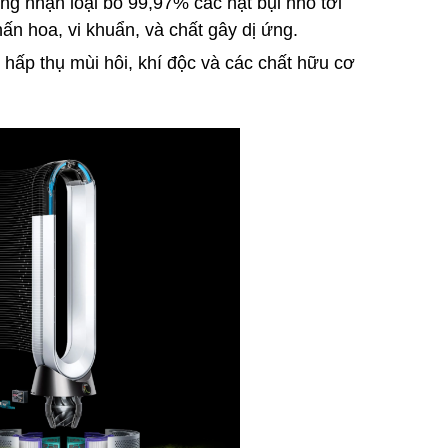
g nhận loại bỏ 99,97% các hạt bụi nhỏ tới
ấn hoa, vi khuẩn, và chất gây dị ứng.
 hấp thụ mùi hôi, khí độc và các chất hữu cơ