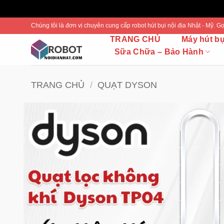
Bỏ
Chúng tôi là đơn vị chuyên cung cấp robot hút bụi nội địa Nhật - Mỹ.
qua
TRANG CHỦ
Máy hút b
nội
Sữa Chữa – Bảo Hành
dung
TRANG CHỦ
/
QUẠT DYSON