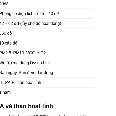
40W
Phòng có diện tích từ 25 – 40 m²
42 – 62 dB (tùy chế độ hoạt động)
350 độ
10 cấp độ
PM2.5, PM10, VOC, NO2
Wi-Fi, ứng dụng Dyson Link
Ban ngày, Ban đêm, Tự động
HEPA + Than hoạt tính
1 năm
A và than hoạt tính