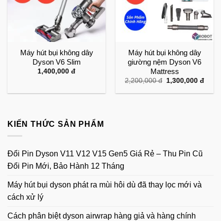
Máy hút bụi không dây
Máy hút bụi không dây
Dyson V6 Slim
giường nệm Dyson V6
Mattress
1,400,000
đ
Giá
Giá
2,200,000
đ
1,300,000
đ
gốc
hiện
là:
tại
2,200,000 đ.
là:
1,300
KIẾN THỨC SẢN PHẨM
Đổi Pin Dyson V11 V12 V15 Gen5 Giá Rẻ – Thu Pin Cũ
Đổi Pin Mới, Bảo Hành 12 Tháng
Máy hút bụi dyson phát ra mùi hôi dù đã thay lọc mới và
cách xử lý
Cách phân biệt dyson airwrap hàng giả và hàng chính