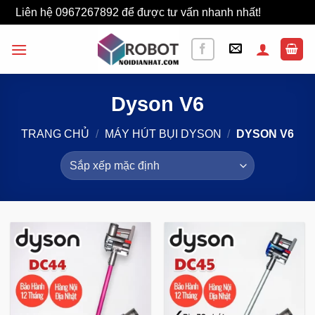
Liên hệ 0967267892 để được tư vấn nhanh nhất!
Bỏ qua
Bỏ
qua
nội
dung
Dyson V6
TRANG CHỦ
/
MÁY HÚT BỤI DYSON
/
DYSON V6