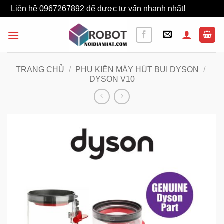
Liên hệ 0967267892 để được tư vấn nhanh nhất!
Bỏ qua
Bỏ
qua
nội
dung
TRANG CHỦ
/
PHỤ KIỆN MÁY HÚT BỤI DYSON
/
DYSON V10