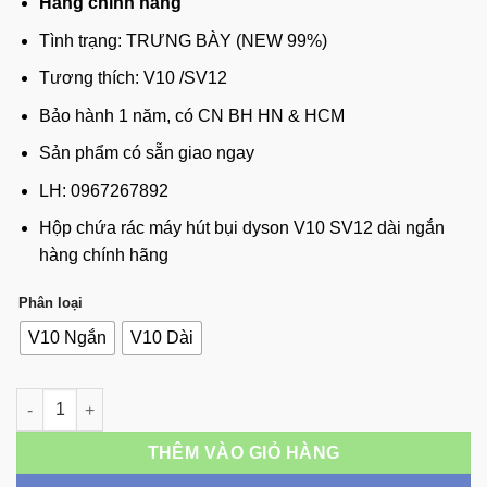
Hàng chính hãng
từ
900,000 đ
Tình trạng: TRƯNG BÀY (NEW 99%)
đến
Tương thích: V10 /SV12
1,000,000 đ
Bảo hành 1 năm, có CN BH HN & HCM
Sản phẩm có sẵn giao ngay
LH: 0967267892
Hộp chứa rác máy hút bụi dyson V10 SV12 dài ngắn
hàng chính hãng
Phân loại
V10 Ngắn
V10 Dài
Hộp chứa rác máy hút bụi dyson V10 SV12 dài ngắn hàng chín
THÊM VÀO GIỎ HÀNG