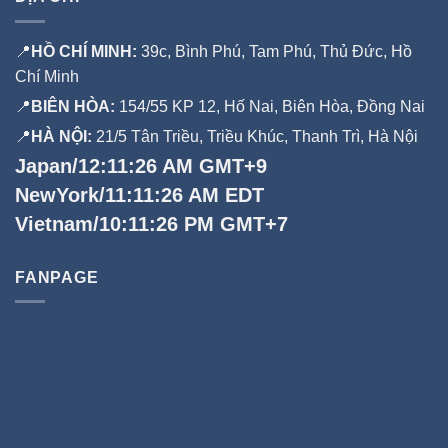
📍
HỒ CHÍ MINH:
39c, Bình Phú, Tam Phú, Thủ Đức, Hồ
Chí Minh
📍
BIÊN HÒA:
154/55 KP 12, Hố Nai, Biên Hòa, Đồng Nai
📍
HÀ NỘI:
21/5 Tân Triều, Triều Khúc, Thanh Trì, Hà Nội
Japan/12:11:27 AM GMT+9
NewYork/11:11:27 AM EDT
Vietnam/10:11:27 PM GMT+7
FANPAGE