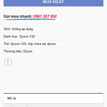
MUA NGAY
Gọi mua nhanh:
0967 267 892
SKU:
Không áp dụng
Danh mục:
Dyson V10
Thẻ:
Dyson V10
,
hộp chứa rác dyson
Thương hiệu:
Dyson
Mô tả