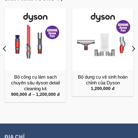
Bộ công cụ làm sạch
Bộ dụng cụ vệ sinh hoàn
chuyên sâu dyson detail
chỉnh của Dyson
cleaning kit
1,200,000
đ
Khoảng
900,000
đ
–
1,200,000
đ
giá:
từ
900,000 đ
đến
1,200,000 đ
ĐỊA CHỈ