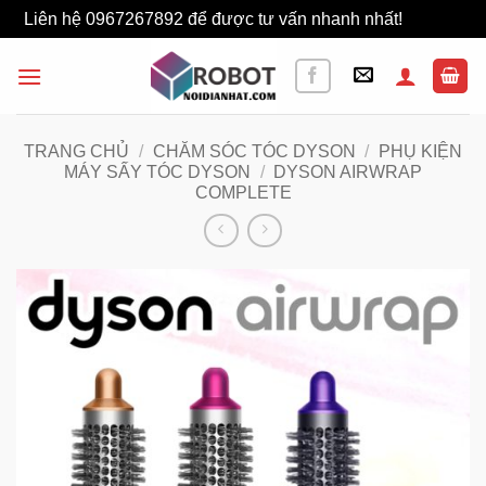
Liên hệ 0967267892 để được tư vấn nhanh nhất!
Bỏ qua
Bỏ
qua
nội
dung
TRANG CHỦ
/
CHĂM SÓC TÓC DYSON
/
PHỤ KIỆN
MÁY SẤY TÓC DYSON
/
DYSON AIRWRAP
COMPLETE