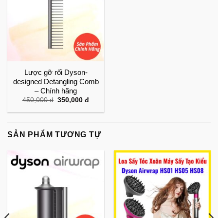
Lược gỡ rối Dyson-
designed Detangling Comb
– Chính hãng
Giá
Giá
450,000
đ
350,000
đ
gốc
hiện
là:
tại
450,000 đ.
là:
350,000 đ.
SẢN PHẨM TƯƠNG TỰ