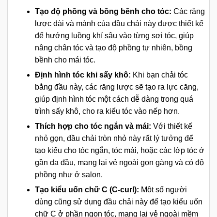
Tạo độ phồng và bồng bềnh cho tóc:
Các răng
lược dài và mảnh của đầu chải này được thiết kế
để hướng luồng khí sâu vào từng sợi tóc, giúp
nâng chân tóc và tạo độ phồng tự nhiên, bồng
bềnh cho mái tóc.
Định hình tóc khi sấy khô:
Khi bạn chải tóc
bằng đầu này, các răng lược sẽ tạo ra lực căng,
giúp định hình tóc một cách dễ dàng trong quá
trình sấy khô, cho ra kiểu tóc vào nếp hơn.
Thích hợp cho tóc ngắn và mái:
Với thiết kế
nhỏ gọn, đầu chải tròn nhỏ này rất lý tưởng để
tạo kiểu cho tóc ngắn, tóc mái, hoặc các lớp tóc ở
gần da đầu, mang lại vẻ ngoài gọn gàng và có độ
phồng như ở salon.
Tạo kiểu uốn chữ C (C-curl):
Một số người
dùng cũng sử dụng đầu chải này để tạo kiểu uốn
chữ C ở phần ngọn tóc, mang lại vẻ ngoài mềm