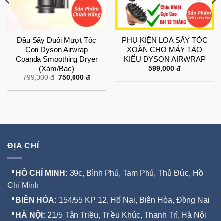
Đầu Sấy Duỗi Mượt Tóc
PHỤ KIỆN LOA SẤY TÓC
Con Dyson Airwrap
XOĂN CHO MÁY TẠO
Coanda Smoothing Dryer
KIỂU DYSON AIRWRAP
ảng
(Xám/Bạc)
599,000
đ
Giá
Giá
799,000
đ
750,000
đ
gốc
hiện
000 đ
là:
tại
799,000 đ.
là:
000 đ
750,000 đ.
ĐỊA CHỈ
📍
HỒ CHÍ MINH:
39c, Bình Phú, Tam Phú, Thủ Đức, Hồ
Chí Minh
📍
BIÊN HÒA:
154/55 KP 12, Hố Nai, Biên Hòa, Đồng Nai
📍
HÀ NỘI:
21/5 Tân Triều, Triều Khúc, Thanh Trì, Hà Nội