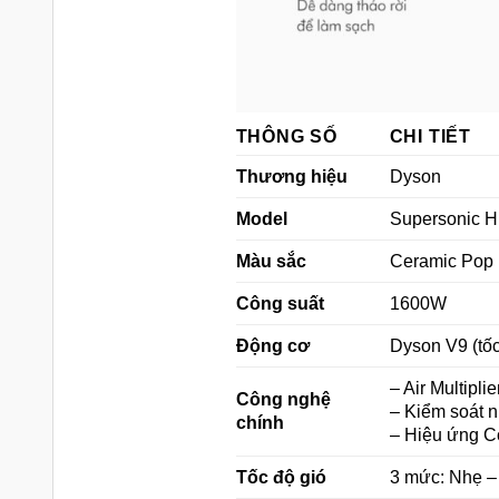
THÔNG SỐ
CHI TIẾT
Thương hiệu
Dyson
Model
Supersonic 
Màu sắc
Ceramic Pop (
Công suất
1600W
Động cơ
Dyson V9 (tốc
– Air Multipl
Công nghệ
– Kiểm soát n
chính
– Hiệu ứng C
Tốc độ gió
3 mức: Nhẹ –