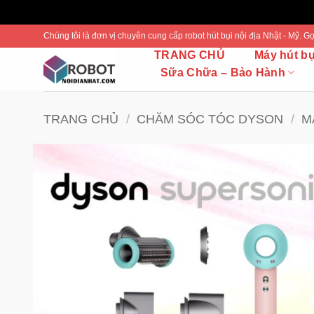
Bỏ
Chúng tôi là đơn vị chuyên cung cấp robot hút bụi nội địa Nhật - Mỹ.
qua
TRANG CHỦ
Máy hút b
nội
Sữa Chữa – Bảo Hành
dung
TRANG CHỦ
/
CHĂM SÓC TÓC DYSON
/
M