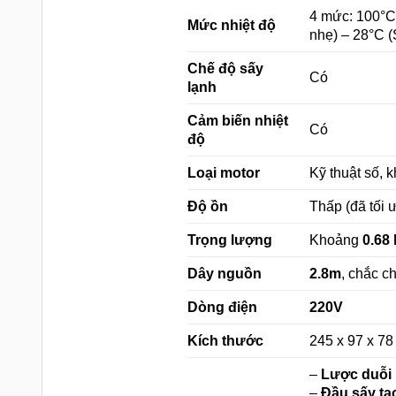
4 mức: 100°C
Mức nhiệt độ
nhẹ) – 28°C (
Chế độ sấy
Có
lạnh
Cảm biến nhiệt
Có
độ
Loại motor
Kỹ thuật số, 
Độ ồn
Thấp (đã tối 
Trọng lượng
Khoảng
0.68
Dây nguồn
2.8m
, chắc c
Dòng điện
220V
Kích thước
245 x 97 x 7
–
Lược duỗi 
–
Đầu sấy tạ