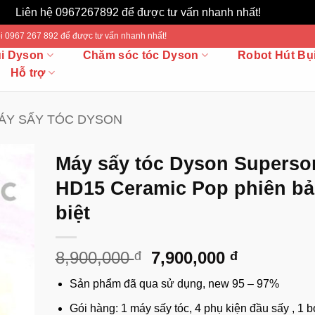
Liên hệ 0967267892 để được tư vấn nhanh nhất!
Bỏ qua
 Gọi 0967 267 892 để được tư vấn nhanh nhất!
ụi Dyson
Chăm sóc tóc Dyson
Robot Hút Bụ
Hỗ trợ
ÁY SẤY TÓC DYSON
Máy sấy tóc Dyson Superso
HD15 Ceramic Pop phiên bả
biệt
Giá
Giá
8,900,000
7,900,000
đ
đ
gốc
hiện
Sản phẩm đã qua sử dụng, new 95 – 97%
là:
tại
8,900,000 đ.
là:
Gói hàng: 1 máy sấy tóc, 4 phụ kiện đầu sấy , 1 