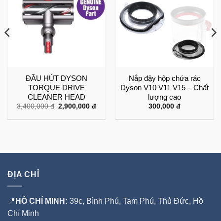
ĐẦU HÚT DYSON
Nắp đậy hộp chứa rác
TORQUE DRIVE
Dyson V10 V11 V15 – Chất
CLEANER HEAD
lượng cao
Giá
Giá
3,400,000
đ
2,900,000
đ
300,000
đ
gốc
hiện
là:
tại
3,400,000 đ.
là:
2,900,000 đ.
ĐỊA CHỈ
📍
HỒ CHÍ MINH:
39c, Bình Phú, Tam Phú, Thủ Đức, Hồ
Chí Minh