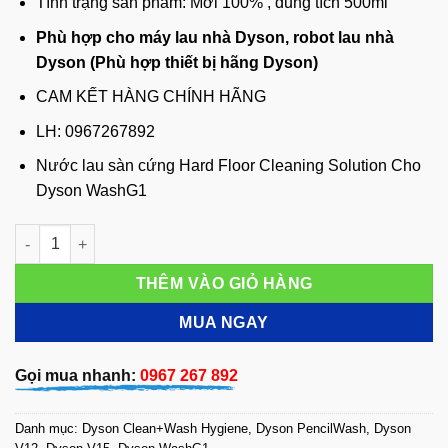
Tình trạng sản phẩm: Mới 100% , dung tích 500ml
Phù hợp cho máy lau nhà Dyson, robot lau nhà
Dyson (Phù hợp thiết bị hãng Dyson)
CAM KẾT HÀNG CHÍNH HÃNG
LH: 0967267892
Nước lau sàn cứng Hard Floor Cleaning Solution Cho
Dyson WashG1
Nước lau sàn cứng Hard Floor Cleaning Solution Cho Dyson 
THÊM VÀO GIỎ HÀNG
MUA NGAY
Gọi mua nhanh:
0967 267 892
Danh mục:
Dyson Clean+Wash Hygiene
,
Dyson PencilWash
,
Dyson