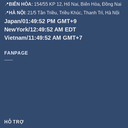
📍
BIÊN HÒA:
154/55 KP 12, Hố Nai, Biên Hòa, Đồng Nai
📍
HÀ NỘI:
21/5 Tân Triều, Triều Khúc, Thanh Trì, Hà Nội
Japan/01:49:53 PM GMT+9
NewYork/12:49:53 AM EDT
Vietnam/11:49:53 AM GMT+7
FANPAGE
HỖ TRỢ