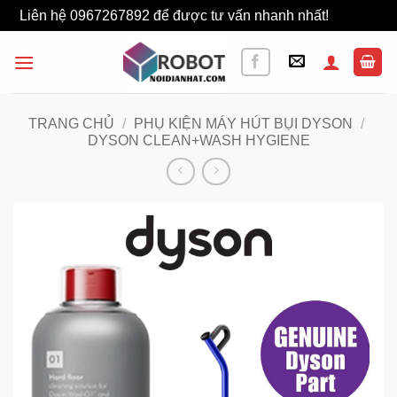
Liên hệ 0967267892 để được tư vấn nhanh nhất!
Bỏ qua
Bỏ
qua
nội
dung
TRANG CHỦ
/
PHỤ KIỆN MÁY HÚT BỤI DYSON
/
DYSON CLEAN+WASH HYGIENE