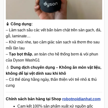
🧴
Công dụng:
– Làm sạch sâu các vết bẩn bám chặt trên sàn gạch, đá,
gỗ, laminate…
– Khử mùi nhẹ, tạo cảm giác sàn sạch và thơm tho sau
mỗi lần lau
–
Tạo bọt thấp
, an toàn cho hệ thống bơm & vòi phun
của Dyson WashG1
💧
Dung dịch chuyên dụng – Không ăn mòn vật liệu,
không để lại vệt dính sau khi khô
– Có thể dùng hằng ngày, thân thiện với trẻ nhỏ & thú
cưng
Chính sách bán hàng tại Shop
robotnoidianhat.com
Cam kết 100% sản phẩm xuất xứ nguồn gốc