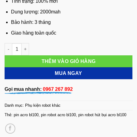
Tình trạng: 100% mới
Dung lượng: 2000mah
Bảo hành: 3 tháng
Giao hàng toàn quốc
Pin robot Acro BL100 số lượng
THÊM VÀO GIỎ HÀNG
MUA NGAY
Gọi mua nhanh:
0967 267 892
Danh mục:
Phụ kiện robot khác
Thẻ:
pin acro bl100
,
pin robot acro bl100
,
pin robot hút bụi acro bl100