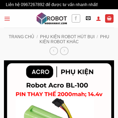
Liên hệ 0967267892 để được tư vấn nhanh nhất!
Bỏ qua
Bỏ
qua
nội
dung
TRANG CHỦ
/
PHỤ KIỆN ROBOT HÚT BỤI
/
PHỤ
KIỆN ROBOT KHÁC