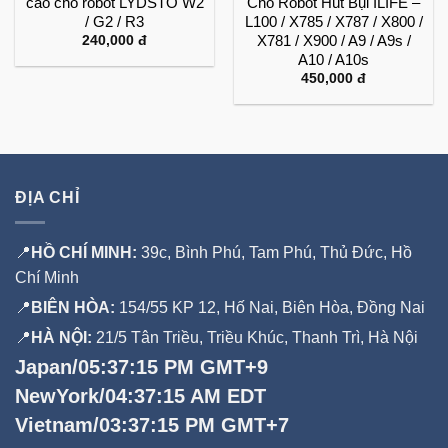
cao cho robot LYDSTO W2
Cho Robot Hút Bụi ILIFE –
/ G2 / R3
L100 / X785 / X787 / X800 /
X781 / X900 / A9 / A9s /
240,000
đ
A10 / A10s
450,000
đ
ĐỊA CHỈ
📍
HỒ CHÍ MINH:
39c, Bình Phú, Tam Phú, Thủ Đức, Hồ
Chí Minh
📍
BIÊN HÒA:
154/55 KP 12, Hố Nai, Biên Hòa, Đồng Nai
📍
HÀ NỘI:
21/5 Tân Triều, Triều Khúc, Thanh Trì, Hà Nội
Japan/05:37:16 PM GMT+9
NewYork/04:37:16 AM EDT
Vietnam/03:37:16 PM GMT+7