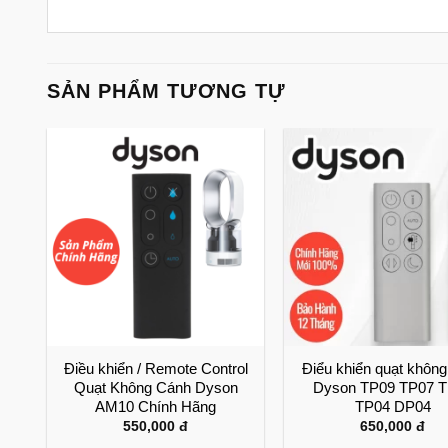
SẢN PHẨM TƯƠNG TỰ
nh
Điều khiển / Remote Control
Điểu khiển quạt khôn
ản
Quạt Không Cánh Dyson
Dyson TP09 TP07 
hoảng
AM10 Chính Hãng
TP04 DP04
iá:
550,000
đ
650,000
đ
ừ
80,000 đ