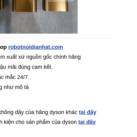
Shop
robotnoidianhat.com
̉m xuất xứ nguồn gốc chính hãng
ậu mãi đúng cam kết.
ắc mắc 24/7.
g như mô tả
 không dây của hãng dyson khác
tại đây
inh kiện cho sản phẩm của dyson
tại đây