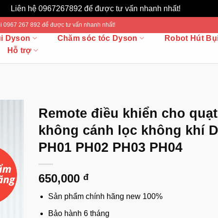
Liên hệ 0967267892 để được tư vấn nhanh nhất!
Bỏ qua
 Gọi 0967 267 892 để được tư vấn nhanh nhất!
ụi Dyson
Chăm sóc tóc Dyson
Robot Hút Bụ
Hỗ trợ
Remote điều khiển cho quạt
không cánh lọc không khí 
PH01 PH02 PH03 PH04
650,000
đ
Sản phẩm chính hãng new 100%
Bảo hành 6 tháng