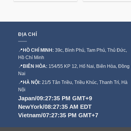
ến
99,000 đ
ĐỊA CHỈ
📍
HỒ CHÍ MINH:
39c, Bình Phú, Tam Phú, Thủ Đức,
Hồ Chí Minh
📍
BIÊN HÒA:
154/55 KP 12, Hố Nai, Biên Hòa, Đồng
Nai
📍
HÀ NỘI:
21/5 Tân Triều, Triều Khúc, Thanh Trì, Hà
Nội
Japan/09:27:36 PM GMT+9
NewYork/08:27:36 AM EDT
Vietnam/07:27:36 PM GMT+7