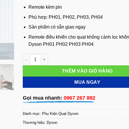
Remote kèm pin
Phù hợp: PH01, PH02, PH03, PH04
Sản phẩm có sẵn giao ngay
Remote điều khiển cho quạt không cánh lọc khôn
Dyson PH01 PH02 PH03 PH04
Remote điều khiển cho quạt không cánh lọc không k
THÊM VÀO GIỎ HÀNG
MUA NGAY
Gọi mua nhanh:
0967 267 892
Danh mục:
Phụ Kiện Quạt Dyson
Thương hiệu:
Dyson