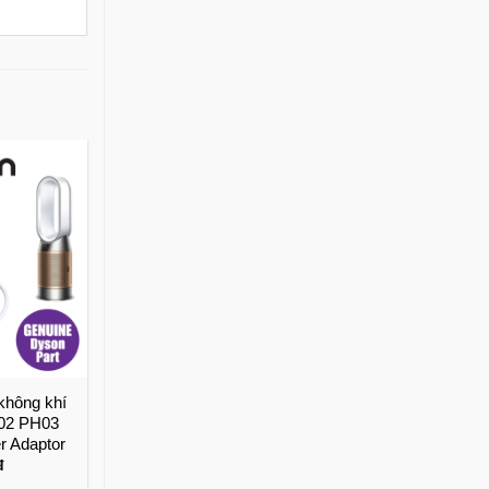
không khí
02 PH03
 Adaptor
đ