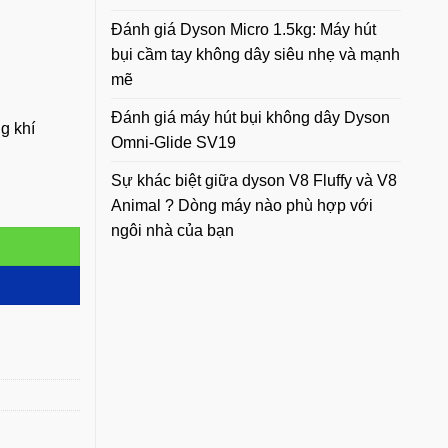
Đánh giá Dyson Micro 1.5kg: Máy hút
bụi cầm tay không dây siêu nhẹ và mạnh
mẽ
Đánh giá máy hút bụi không dây Dyson
g khí
Omni-Glide SV19
Sự khác biệt giữa dyson V8 Fluffy và V8
hí Dyson PH01 PH02 PH03 PH04 số lượng
Animal ? Dòng máy nào phù hợp với
ngôi nhà của bạn