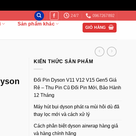
24/7
0967267892
i
Sản phẩm khác
GIỎ HÀNG
KIẾN THỨC SẢN PHẨM
Dyson
Đổi Pin Dyson V11 V12 V15 Gen5 Giá
Rẻ – Thu Pin Cũ Đổi Pin Mới, Bảo Hành
12 Tháng
Máy hút bụi dyson phát ra mùi hôi dù đã
thay lọc mới và cách xử lý
Cách phân biệt dyson airwrap hàng giả
và hàng chính hãng