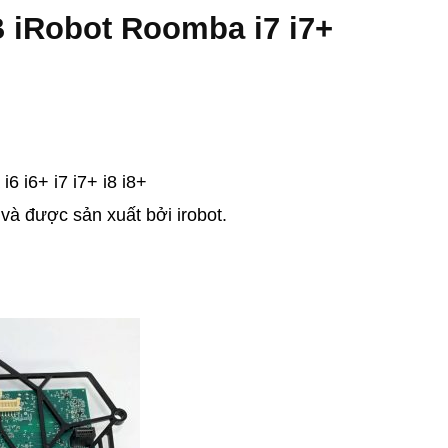
iRobot Roomba i7 i7+
6 i6+ i7 i7+ i8 i8+
và được sản xuất bởi irobot.