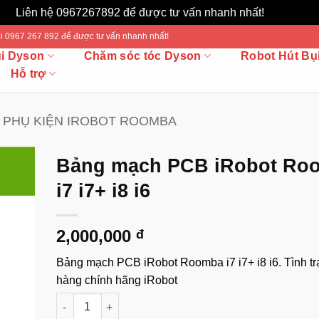
Liên hệ 0967267892 để được tư vấn nhanh nhất!
Bỏ qua
 Gọi 0967 267 892 để được tư vấn nhanh nhất!
ụi Dyson
Chăm sóc tóc Dyson
Robot Hút Bụ
Hỗ trợ
PHỤ KIỆN IROBOT ROOMBA
Bảng mạch PCB iRobot Ro
i7 i7+ i8 i6
2,000,000
đ
Bảng mạch PCB iRobot Roomba i7 i7+ i8 i6. Tình tr
hàng chính hãng iRobot
Bảng mạch PCB iRobot Roomba i7 i7+ i8 i6 số lượng