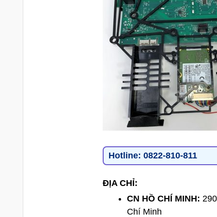
Hotline:
0822-810-811
ĐỊA CHỈ:
CN HỒ CHÍ MINH:
290
Chí Minh