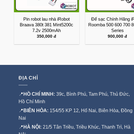
a
Pin robot lau nhà iRobot
Đế sạc Chính Hãng i
a
Braava 380t 381 Mint5200c
Roomba 500 600 700 8
7.2v 2500mAh
Series
350,000
đ
900,000
đ
ĐỊA CHỈ
📍
HỒ CHÍ MINH:
39c, Bình Phú, Tam Phú, Thủ Đức,
Hồ Chí Minh
📍
BIÊN HÒA:
154/55 KP 12, Hố Nai, Biên Hòa, Đồng
Nai
📍
HÀ NỘI:
21/5 Tân Triều, Triều Khúc, Thanh Trì, Hà