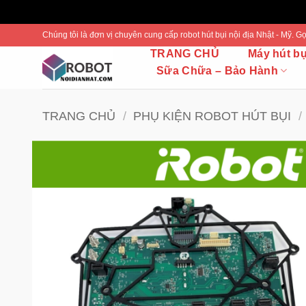
Bỏ
Chúng tôi là đơn vị chuyên cung cấp robot hút bụi nội địa Nhật - Mỹ.
qua
TRANG CHỦ
Máy hút b
nội
Sữa Chữa – Bảo Hành
dung
TRANG CHỦ
/
PHỤ KIỆN ROBOT HÚT BỤI
/