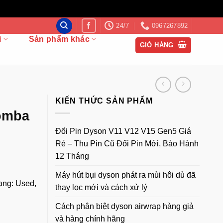
24/7
0967267892
i
Sản phẩm khác
GIỎ HÀNG
KIẾN THỨC SẢN PHẨM
omba
Đổi Pin Dyson V11 V12 V15 Gen5 Giá
Rẻ – Thu Pin Cũ Đổi Pin Mới, Bảo Hành
12 Tháng
Máy hút bụi dyson phát ra mùi hôi dù đã
ạng: Used,
thay lọc mới và cách xử lý
Cách phân biệt dyson airwrap hàng giả
và hàng chính hãng