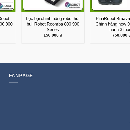
Robot
Lọc bụi chính hãng robot hút
Pin iRobot Braava
00 900
bụi iRobot Roomba 800 900
Chính hãng new 
Series
hành 3 tha
150,000
đ
750,000
FANPAGE