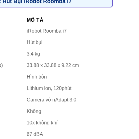
t Hút Bụi iRobot Roomba i7
MÔ TẢ
iRobot Roomba i7
Hút bụi
3.4 kg
o)
33.88 x 33.88 x 9.22 cm
Hình tròn
Lithium Ion, 120phút
Camera với iAdapt 3.0
Không
10x không khí
67 dBA