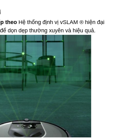
ếp theo
Hệ thống định vị vSLAM ® hiện đại
 để dọn dẹp thường xuyên và hiệu quả.