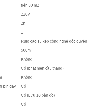
trên 80 m2
220V
2h
1
Rulo cao su kép công nghệ độc quyền
500ml
Không
Có (phát hiện cầu thang)
ảm
Không
i pin đầy
Có
Có (Lưu 10 bản đồ)
Có