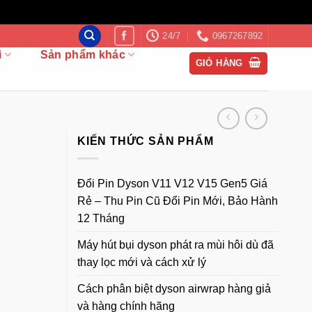
24/7
0967267892
i
Sản phẩm khác
GIỎ HÀNG
KIẾN THỨC SẢN PHẨM
Đổi Pin Dyson V11 V12 V15 Gen5 Giá
Rẻ – Thu Pin Cũ Đổi Pin Mới, Bảo Hành
12 Tháng
Máy hút bụi dyson phát ra mùi hôi dù đã
thay lọc mới và cách xử lý
Cách phân biệt dyson airwrap hàng giả
và hàng chính hãng