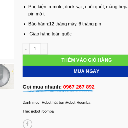
Phụ kiện: remote, dock sạc, chổi quét, màng hep
pin mới.
Bảo hành:12 tháng máy, 6 tháng pin
Giao hàng toàn quốc
iRobot Roomba i7 số lượng
THÊM VÀO GIỎ HÀNG
MUA NGAY
Gọi mua nhanh:
0967 267 892
Danh mục:
Robot hút bụi iRobot Roomba
Thẻ:
irobot roomba