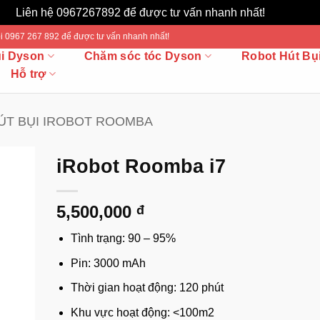
Liên hệ 0967267892 để được tư vấn nhanh nhất!
Bỏ qua
 Gọi 0967 267 892 để được tư vấn nhanh nhất!
ụi Dyson
Chăm sóc tóc Dyson
Robot Hút Bụ
Hỗ trợ
́T BỤI IROBOT ROOMBA
iRobot Roomba i7
5,500,000
đ
Tình trạng: 90 – 95%
Pin: 3000 mAh
Thời gian hoạt động: 120 phút
Khu vực hoạt động: <100m2