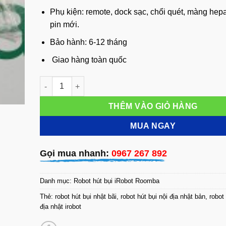
Phụ kiện: remote, dock sạc, chổi quét, màng hep
pin mới.
Bảo hành: 6-12 tháng
Giao hàng toàn quốc
iRobot Roomba 531 số lượng
THÊM VÀO GIỎ HÀNG
MUA NGAY
Gọi mua nhanh:
0967 267 892
Danh mục:
Robot hút bụi iRobot Roomba
Thẻ:
robot hút bụi nhật bãi
,
robot hút bụi nội địa nhật bản
,
robot h
địa nhật irobot