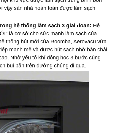
 một khu vực được làm sạch trung bình bốn
 vậy sàn nhà hoàn toàn được làm sạch
rong hệ thống làm sạch 3 giai đoạn:
Hệ
MỚI” là cơ sở cho sức mạnh làm sạch của
hệ thống hút mới của Roomba, Aerovacu vừa
c tiếp mạnh mẽ và được hút sạch nhờ bàn chải
. Nhờ yếu tố khí động học 3 bước cùng
h bụi bẩn trên đường chúng đi qua.