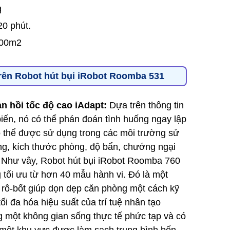
g
20 phút.
<100m2
 trên Robot hút bụi iRobot Roomba 531
ản hồi tốc độ cao iAdapt:
Dựa trên thông tin
ến, nó có thể phán đoán tình huống ngay lập
ó thể được sử dụng trong các môi trường sử
g, kích thước phòng, độ bẩn, chướng ngại
 Như vây, Robot hút bụi iRobot Roomba 760
tối ưu từ hơn 40 mẫu hành vi. Đó là một
 rô-bốt giúp dọn dẹp căn phòng một cách kỹ
ối đa hóa hiệu suất của trí tuệ nhân tạo
 một không gian sống thực tế phức tạp và có