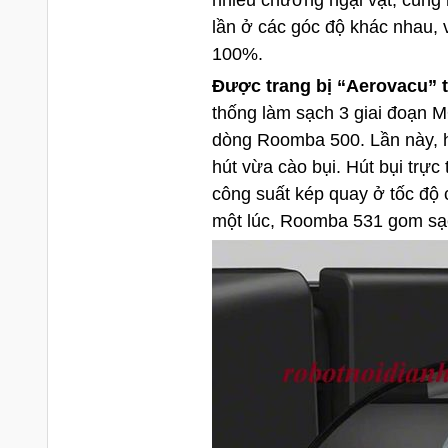
nhiều chướng ngại vật, cùng
lần ở các góc độ khác nhau, vì
100%.
Được trang bị “Aerovacu” t
thống làm sạch 3 giai đoạn 
dòng Roomba 500. Lần này, 
hút vừa cào bụi. Hút bụi trự
công suất kép quay ở tốc độ cao
một lúc, Roomba 531 gom sạc