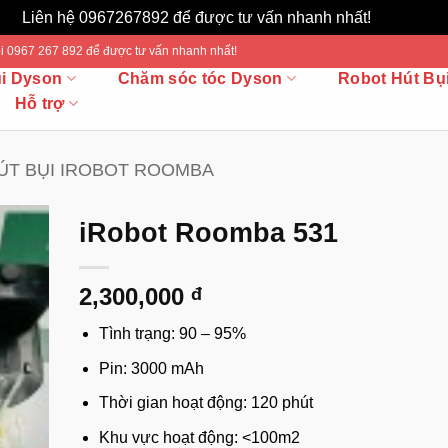
Liên hệ 0967267892 để được tư vấn nhanh nhất!
Bỏ qua
 Gọi 0967 267 892 để được tư vấn nhanh nhất!
ụi Dyson
Chăm sóc tóc Dyson
Robot Hút Bụ
Hỗ trợ
́T BỤI IROBOT ROOMBA
iRobot Roomba 531
2,300,000
đ
Tình trạng: 90 – 95%
Pin: 3000 mAh
Thời gian hoạt động: 120 phút
Khu vực hoạt động: <100m2