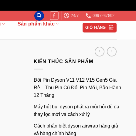
24/7
0967267892
i
Sản phẩm khác
GIỎ HÀNG
KIẾN THỨC SẢN PHẨM
Đổi Pin Dyson V11 V12 V15 Gen5 Giá
Rẻ – Thu Pin Cũ Đổi Pin Mới, Bảo Hành
12 Tháng
Máy hút bụi dyson phát ra mùi hôi dù đã
thay lọc mới và cách xử lý
Cách phân biệt dyson airwrap hàng giả
và hàng chính hãng