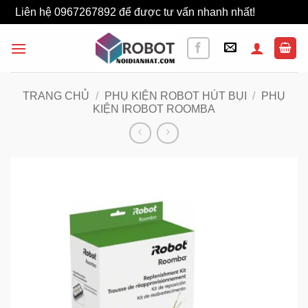
Liên hệ 0967267892 để được tư vấn nhanh nhất!
Bỏ qua
Bỏ
qua
nội
dung
TRANG CHỦ
/
PHỤ KIỆN ROBOT HÚT BỤI
/
PHỤ
KIỆN IROBOT ROOMBA