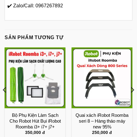
✔️ Zalo/Call: 0967267892
SẢN PHẨM TƯƠNG TỰ
Bộ Phụ Kiện Làm Sạch
Quai xách iRobot Roomba
Cho Robot Hút Bụi iRobot
seri 8 – Hàng tháo máy
Roomba i3+ i7+ j7+
new 95%
350,000
đ
250,000
đ