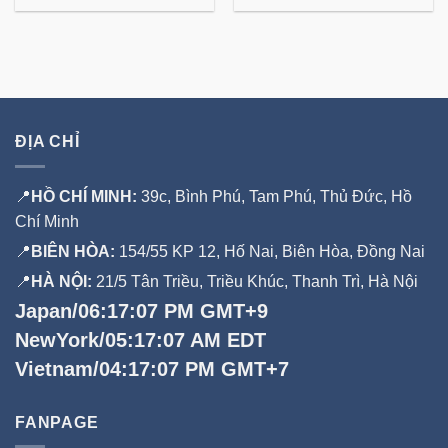
ĐỊA CHỈ
📍
HỒ CHÍ MINH:
39c, Bình Phú, Tam Phú, Thủ Đức, Hồ
Chí Minh
📍
BIÊN HÒA:
154/55 KP 12, Hố Nai, Biên Hòa, Đồng Nai
📍
HÀ NỘI:
21/5 Tân Triều, Triều Khúc, Thanh Trì, Hà Nội
Japan/06:17:08 PM GMT+9
NewYork/05:17:08 AM EDT
Vietnam/04:17:08 PM GMT+7
FANPAGE