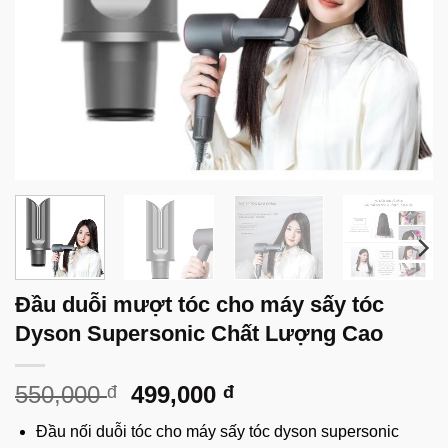
Đầu duỗi mượt tóc cho máy sấy tóc
Dyson Supersonic Chất Lượng Cao
Giá
Giá
550,000
499,000
đ
đ
gốc
hiện
Đầu nối duỗi tóc cho máy sấy tóc dyson supersonic
là:
tại