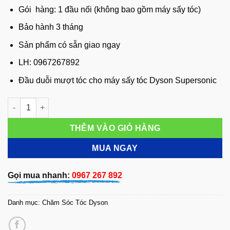
550,000 đ.
là:
Gói hàng: 1 đầu nối (không bao gồm máy sấy tóc)
499,000 đ.
Bảo hành 3 tháng
Sản phẩm có sẵn giao ngay
LH: 0967267892
Đầu duỗi mượt tóc cho máy sấy tóc Dyson Supersonic
Đầu duỗi mượt tóc cho máy sấy tóc Dyson Supersonic Chất L
THÊM VÀO GIỎ HÀNG
MUA NGAY
Gọi mua nhanh:
0967 267 892
Danh mục:
Chăm Sóc Tóc Dyson