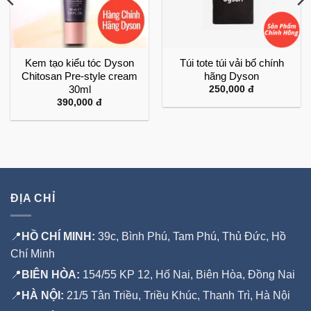
Kem tạo kiểu tóc Dyson
Túi tote túi vải bố chính
Chitosan Pre-style cream
hãng Dyson
30ml
250,000
đ
390,000
đ
ĐỊA CHỈ
📍
HỒ CHÍ MINH:
39c, Bình Phú, Tam Phú, Thủ Đức, Hồ
Chí Minh
📍
BIÊN HÒA:
154/55 KP 12, Hố Nai, Biên Hòa, Đồng Nai
📍
HÀ NỘI:
21/5 Tân Triều, Triều Khúc, Thanh Trì, Hà Nội