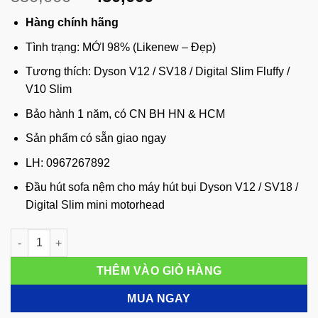
gốc
hiện
Hàng chính hãng
là:
tại
550,000 đ.
là:
Tình trạng: MỚI 98% (Likenew – Đẹp)
450,000 đ.
Tương thích: Dyson V12 / SV18 / Digital Slim Fluffy /
V10 Slim
Bảo hành 1 năm, có CN BH HN & HCM
Sản phẩm có sẵn giao ngay
LH: 0967267892
Đầu hút sofa nệm cho máy hút bụi Dyson V12 / SV18 /
Digital Slim mini motorhead
Đầu hút sofa nệm cho máy hút bụi Dyson V12 / SV18 / Digital S
THÊM VÀO GIỎ HÀNG
MUA NGAY