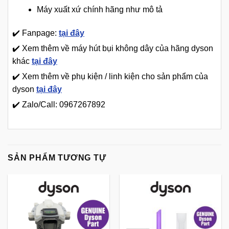
Máy xuất xứ chính hãng như mô tả
✔️ Fanpage:
tại đây
✔️ Xem thêm về máy hút bụi không dây của hãng dyson
khác
tại đây
✔️ Xem thêm về phụ kiện / linh kiện cho sản phẩm của
dyson
tại đây
✔️ Zalo/Call: 0967267892
SẢN PHẨM TƯƠNG TỰ