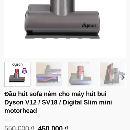
Đầu hút sofa nệm cho máy hút bụi
Dyson V12 / SV18 / Digital Slim mini
motorhead
Giá
Giá
550,000
450,000
đ
đ