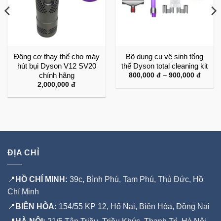
Động cơ thay thế cho máy
Bộ dụng cụ vệ sinh tổng
hút bụi Dyson V12 SV20
thể Dyson total cleaning kit
chính hãng
Khoản
800,000
đ
–
900,000
đ
giá:
2,000,000
đ
từ
800,0
đến
900,0
ĐỊA CHỈ
📍
HỒ CHÍ MINH:
39c, Bình Phú, Tam Phú, Thủ Đức, Hồ
Chí Minh
📍
BIÊN HÒA:
154/55 KP 12, Hố Nai, Biên Hòa, Đồng Nai