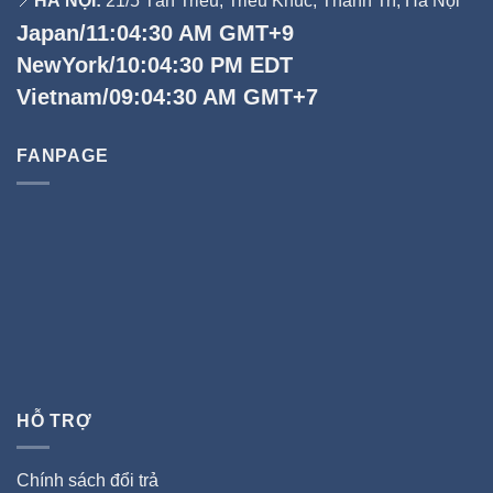
📍
HÀ NỘI:
21/5 Tân Triều, Triều Khúc, Thanh Trì, Hà Nội
Japan/11:04:31 AM GMT+9
NewYork/10:04:31 PM EDT
Vietnam/09:04:31 AM GMT+7
FANPAGE
HỖ TRỢ
Chính sách đổi trả