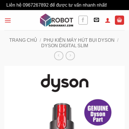
Liên hệ 0967267892 để được tư vấn nhanh nhất!
Bỏ qua
Bỏ
qua
nội
dung
TRANG CHỦ
/
PHỤ KIỆN MÁY HÚT BỤI DYSON
/
DYSON DIGITAL SLIM