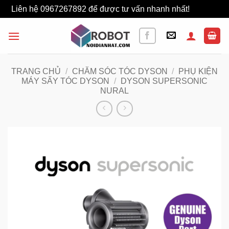
Liên hệ 0967267892 để được tư vấn nhanh nhất!
Bỏ qua
Bỏ
qua
nội
dung
TRANG CHỦ
/
CHĂM SÓC TÓC DYSON
/
PHỤ KIỆN
MÁY SẤY TÓC DYSON
/
DYSON SUPERSONIC
NURAL