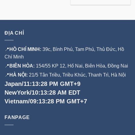
00 đ.
ĐỊA CHỈ
📍
HỒ CHÍ MINH:
39c, Bình Phú, Tam Phú, Thủ Đức, Hồ
Chí Minh
📍
BIÊN HÒA:
154/55 KP 12, Hố Nai, Biên Hòa, Đồng Nai
📍
HÀ NỘI:
21/5 Tân Triều, Triều Khúc, Thanh Trì, Hà Nội
Japan/11:13:29 PM GMT+9
NewYork/10:13:29 AM EDT
Vietnam/09:13:29 PM GMT+7
FANPAGE