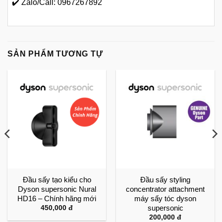
✔️ Zalo/Call: 0967267892
SẢN PHẨM TƯƠNG TỰ
Đầu sấy tạo kiểu cho
Đầu sấy styling
Dyson supersonic Nural
concentrator attachment
HD16 – Chính hãng mới
máy sấy tóc dyson
supersonic
450,000
đ
200,000
đ