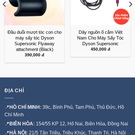
Đầu duỗi mượt tóc con cho
Dây nguồn ổ cắm Việt
máy sấy tóc Dyson
Nam Cho Máy Sấy Tóc
Supersonic Flyaway
Dyson Supersonic
attachment (Black)
450,000
đ
390,000
đ
ĐỊA CHỈ
📍
HỒ CHÍ MINH:
39c, Bình Phú, Tam Phú, Thủ Đức, Hồ
Chí Minh
📍
BIÊN HÒA:
154/55 KP 12, Hố Nai, Biên Hòa, Đồng Nai
📍
HÀ NỘI:
21/5 Tân Triều, Triều Khúc, Thanh Trì, Hà Nội