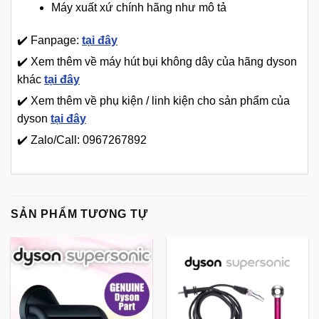
Máy xuất xứ chính hãng như mô tả
✔️ Fanpage:
tại đây
✔️ Xem thêm về máy hút bụi không dây của hãng dyson
khác
tại đây
✔️ Xem thêm về phụ kiện / linh kiện cho sản phẩm của
dyson
tại đây
✔️ Zalo/Call: 0967267892
SẢN PHẨM TƯƠNG TỰ