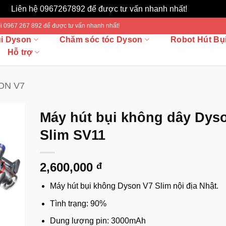
Liên hệ 0967267892 để được tư vấn nhanh nhất!
Bỏ qua
 Gọi 0967 267 892 để được tư vấn nhanh nhất!
ụi Dyson
Chăm sóc tóc Dyson
Robot Hút Bụ
Hỗ trợ
ON V7
Máy hút bụi không dây Dys
Slim SV11
2,600,000
đ
Máy hút bụi không Dyson V7 Slim nội địa Nhật.
Tình trạng: 90%
Dung lượng pin: 3000mAh