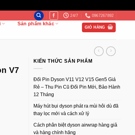
24/7
0967267892
i
Sản phẩm khác
GIỎ HÀNG
KIẾN THỨC SẢN PHẨM
on V7
Đổi Pin Dyson V11 V12 V15 Gen5 Giá
Rẻ – Thu Pin Cũ Đổi Pin Mới, Bảo Hành
12 Tháng
Máy hút bụi dyson phát ra mùi hôi dù đã
thay lọc mới và cách xử lý
Cách phân biệt dyson airwrap hàng giả
và hàng chính hãng