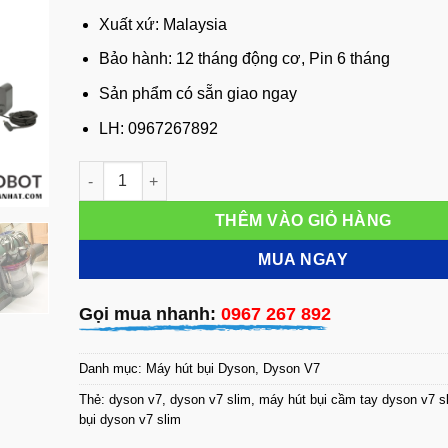
Xuất xứ: Malaysia
Bảo hành: 12 tháng động cơ, Pin 6 tháng
Sản phẩm có sẵn giao ngay
LH: 0967267892
Máy hút bụi không dây Dyson V7 Slim SV11 số lượng
THÊM VÀO GIỎ HÀNG
MUA NGAY
Gọi mua nhanh:
0967 267 892
Danh mục:
Máy hút bụi Dyson
,
Dyson V7
Thẻ:
dyson v7
,
dyson v7 slim
,
máy hút bụi cầm tay dyson v7 s
bụi dyson v7 slim