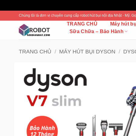
Bỏ
Chúng tôi là đơn vị chuyên cung cấp robot hút bụi nội địa Nhật - Mỹ.
qua
TRANG CHỦ
Máy hút b
nội
Sữa Chữa – Bảo Hành
dung
TRANG CHỦ
/
MÁY HÚT BỤI DYSON
/
DYS