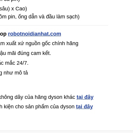
 sâu) x Cao)
ồm pin, ống dẫn và đầu làm sạch)
Shop
robotnoidianhat.com
̉m xuất xứ nguồn gốc chính hãng
ậu mãi đúng cam kết.
ắc mắc 24/7.
g như mô tả
 không dây của hãng dyson khác
tại đây
inh kiện cho sản phẩm của dyson
tại đây