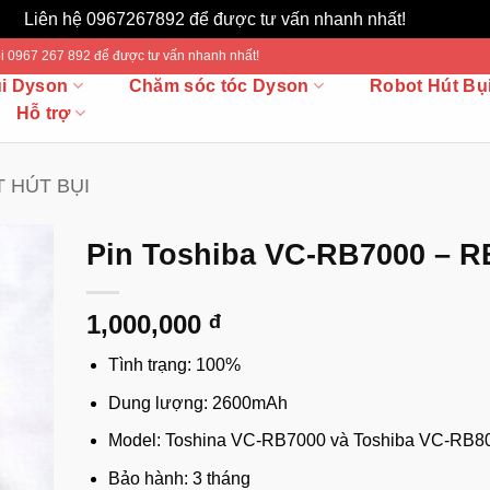
Liên hệ 0967267892 để được tư vấn nhanh nhất!
Bỏ qua
 Gọi 0967 267 892 để được tư vấn nhanh nhất!
ụi Dyson
Chăm sóc tóc Dyson
Robot Hút Bụ
Hỗ trợ
 HÚT BỤI
Pin Toshiba VC-RB7000 – R
1,000,000
đ
Tình trạng: 100%
Dung lượng: 2600mAh
Model: Toshina VC-RB7000 và Toshiba VC-RB8
Bảo hành: 3 tháng