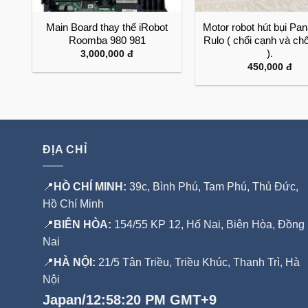
a
Main Board thay thế iRobot
Motor robot hút bụi Pa
Roomba 980 981
Rulo ( chổi cạnh và ch
).
3,000,000
đ
450,000
đ
ĐỊA CHỈ
📍
HỒ CHÍ MINH:
39c, Bình Phú, Tam Phú, Thủ Đức,
Hồ Chí Minh
📍
BIÊN HÒA:
154/55 KP 12, Hố Nai, Biên Hòa, Đồng
Nai
📍
HÀ NỘI:
21/5 Tân Triều, Triều Khúc, Thanh Trì, Hà
Nội
Japan/12:58:20 PM GMT+9