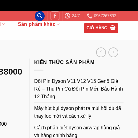
24/7
0967267892
i
Sản phẩm khác
GIỎ HÀNG
KIẾN THỨC SẢN PHẨM
B8000
Đổi Pin Dyson V11 V12 V15 Gen5 Giá
Rẻ – Thu Pin Cũ Đổi Pin Mới, Bảo Hành
12 Tháng
Máy hút bụi dyson phát ra mùi hôi dù đã
thay lọc mới và cách xử lý
000
Cách phân biệt dyson airwrap hàng giả
và hàng chính hãng