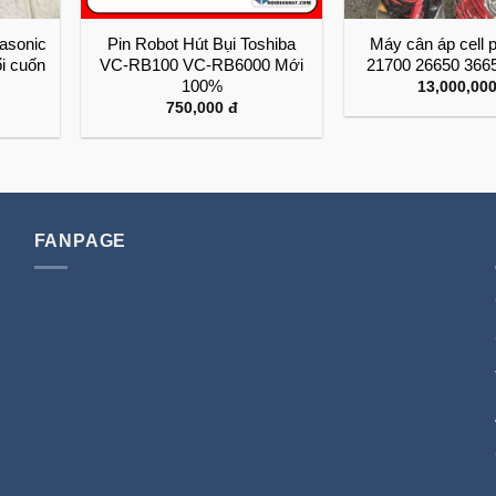
nasonic
Pin Robot Hút Bụi Toshiba
Máy cân áp cell 
ổi cuốn
VC-RB100 VC-RB6000 Mới
21700 26650 366
100%
13,000,00
750,000
đ
FANPAGE