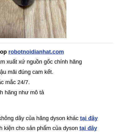
Shop
robotnoidianhat.com
̉m xuất xứ nguồn gốc chính hãng
ậu mãi đúng cam kết.
ắc mắc 24/7.
nh hãng như mô tả
 không dây của hãng dyson khác
tại đây
inh kiện cho sản phẩm của dyson
tại đây