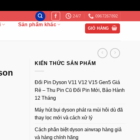
24/7
0967267892
i
Sản phẩm khác
GIỎ HÀNG
KIẾN THỨC SẢN PHẨM
yson
Đổi Pin Dyson V11 V12 V15 Gen5 Giá
Rẻ – Thu Pin Cũ Đổi Pin Mới, Bảo Hành
12 Tháng
Máy hút bụi dyson phát ra mùi hôi dù đã
thay lọc mới và cách xử lý
Cách phân biệt dyson airwrap hàng giả
và hàng chính hãng