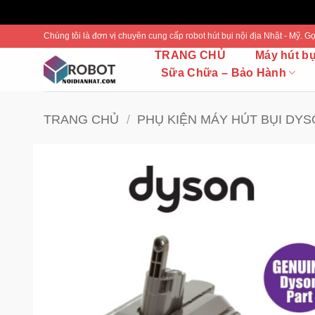
Bỏ
Chúng tôi là đơn vị chuyên cung cấp robot hút bụi nội địa Nhật - Mỹ.
qua
TRANG CHỦ
Máy hút b
nội
Sữa Chữa – Bảo Hành
dung
TRANG CHỦ
/
PHỤ KIỆN MÁY HÚT BỤI DY