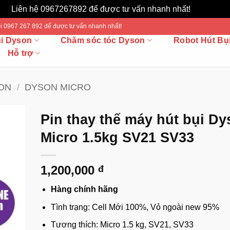
Liên hệ 0967267892 để được tư vấn nhanh nhất!
Bỏ qua
 Gọi 0967 267 892 để được tư vấn nhanh nhất!
ụi Dyson
Chăm sóc tóc Dyson
Robot Hút Bụ
Hỗ trợ
SON
/
DYSON MICRO
Pin thay thế máy hút bụi D
Micro 1.5kg SV21 SV33
1,200,000
đ
Hàng chính hãng
Tình trạng: Cell Mới 100%, Vỏ ngoài new 95%
Tương thích: Micro 1.5 kg, SV21, SV33