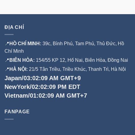
ĐỊA CHỈ
📍
HỒ CHÍ MINH:
39c, Bình Phú, Tam Phú, Thủ Đức, Hồ
Chí Minh
📍
BIÊN HÒA:
154/55 KP 12, Hố Nai, Biên Hòa, Đồng Nai
📍
HÀ NỘI:
21/5 Tân Triều, Triều Khúc, Thanh Trì, Hà Nội
Japan/03:02:10 AM GMT+9
NewYork/02:02:10 PM EDT
Vietnam/01:02:10 AM GMT+7
FANPAGE