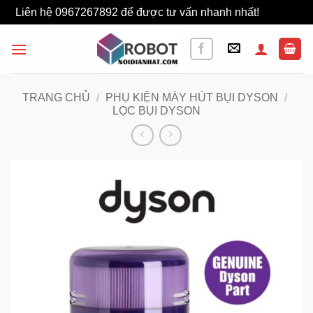
Liên hệ 0967267892 để được tư vấn nhanh nhất!
Bỏ qua
Bỏ
qua
nội
dung
TRANG CHỦ
/
PHỤ KIỆN MÁY HÚT BỤI DYSON
/
LỌC BỤI DYSON