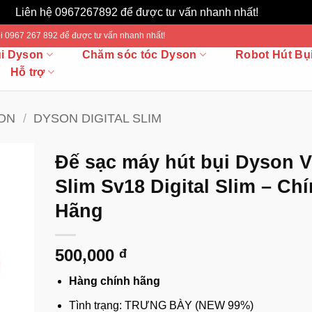
Liên hệ 0967267892 để được tư vấn nhanh nhất!
Bỏ qua
 Gọi 0967 267 892 để được tư vấn nhanh nhất!
ụi Dyson
Chăm sóc tóc Dyson
Robot Hút Bụ
Hỗ trợ
SON
/
DYSON DIGITAL SLIM
Đế sạc máy hút bụi Dyson 
Slim Sv18 Digital Slim – Ch
Hãng
500,000
đ
Hàng chính hãng
Tình trạng: TRƯNG BÀY (NEW 99%)