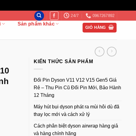
24/7
0967267892
i
Sản phẩm khác
GIỎ HÀNG
KIẾN THỨC SẢN PHẨM
V10
ính
Đổi Pin Dyson V11 V12 V15 Gen5 Giá
Rẻ – Thu Pin Cũ Đổi Pin Mới, Bảo Hành
12 Tháng
Máy hút bụi dyson phát ra mùi hôi dù đã
thay lọc mới và cách xử lý
Cách phân biệt dyson airwrap hàng giả
và hàng chính hãng