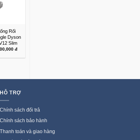
ống Rối
ngle Dyson
V12 Slim
Khoảng
200,000
đ
giá:
từ
2,500,000 đ
đến
3,200,000 đ
HỖ TRỢ
Chính sách đổi trả
Chính sách bảo hành
Thanh toán và giao hàng