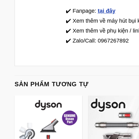
✔️ Fanpage:
tại đây
✔️ Xem thêm về máy hút bụi
✔️ Xem thêm về phụ kiện / l
✔️ Zalo/Call: 0967267892
SẢN PHẨM TƯƠNG TỰ