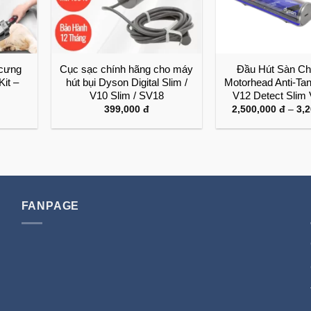
 cưng
Cục sạc chính hãng cho máy
Đầu Hút Sàn Ch
it –
hút bụi Dyson Digital Slim /
Motorhead Anti-Ta
V10 Slim / SV18
V12 Detect Slim 
399,000
đ
2,500,000
đ
–
3,
FANPAGE