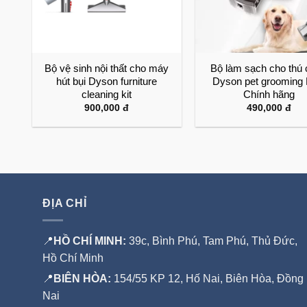
on
Bộ vệ sinh nội thất cho máy
Bộ làm sạch cho thú
8
hút bụi Dyson furniture
Dyson pet grooming K
cleaning kit
Chính hãng
900,000
đ
490,000
đ
ĐỊA CHỈ
📍
HỒ CHÍ MINH:
39c, Bình Phú, Tam Phú, Thủ Đức,
Hồ Chí Minh
📍
BIÊN HÒA:
154/55 KP 12, Hố Nai, Biên Hòa, Đồng
Nai