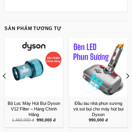
SẢN PHẨM TƯƠNG TỰ
Bộ Lọc Máy Hút Bụi Dyson
Đầu lau nhà phun sương
V12 Filter – Hàng Chính
và soi bụi cho máy hút bụi
Hãng
Dyson
Giá
Giá
1,450,000
đ
990,000
đ
990,000
đ
gốc
hiện
là:
tại
1,450,000 đ.
là: