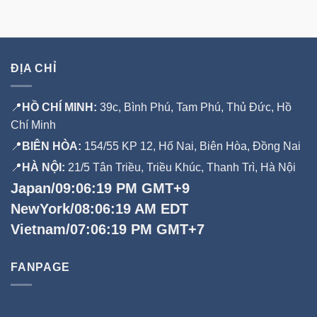
990,000 đ.
ĐỊA CHỈ
📍
HỒ CHÍ MINH:
39c, Bình Phú, Tam Phú, Thủ Đức, Hồ
Chí Minh
📍
BIÊN HÒA:
154/55 KP 12, Hố Nai, Biên Hòa, Đồng Nai
📍
HÀ NỘI:
21/5 Tân Triều, Triều Khúc, Thanh Trì, Hà Nội
Japan/09:06:19 PM GMT+9
NewYork/08:06:19 AM EDT
Vietnam/07:06:19 PM GMT+7
FANPAGE