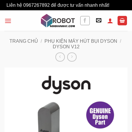
Liên hệ 0967267892 để được tư vấn nhanh nhất!
Bỏ qua
Bỏ
qua
nội
dung
TRANG CHỦ
/
PHỤ KIỆN MÁY HÚT BỤI DYSON
/
DYSON V12