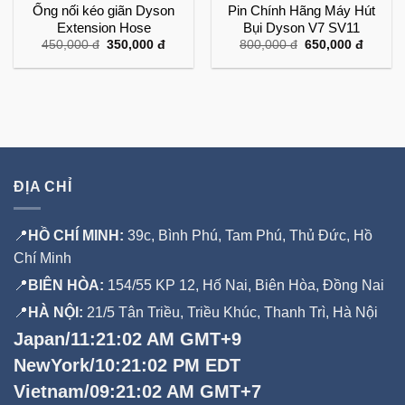
Ống nối kéo giãn Dyson
Pin Chính Hãng Máy Hút
Extension Hose
Bụi Dyson V7 SV11
Giá
Giá
Giá
Giá
450,000
đ
350,000
đ
800,000
đ
650,000
đ
gốc
hiện
gốc
hiện
là:
tại
là:
tại
450,000 đ.
là:
800,000 đ.
là:
350,000 đ.
650,00
ĐỊA CHỈ
📍
HỒ CHÍ MINH:
39c, Bình Phú, Tam Phú, Thủ Đức, Hồ
Chí Minh
📍
BIÊN HÒA:
154/55 KP 12, Hố Nai, Biên Hòa, Đồng Nai
📍
HÀ NỘI:
21/5 Tân Triều, Triều Khúc, Thanh Trì, Hà Nội
Japan/11:21:03 AM GMT+9
NewYork/10:21:03 PM EDT
Vietnam/09:21:03 AM GMT+7