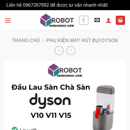
Liên hệ 0967267892 để được tư vấn nhanh nhất!
Bỏ qua
Bỏ
qua
nội
dung
TRANG CHỦ
/
PHỤ KIỆN MÁY HÚT BỤI DYSON