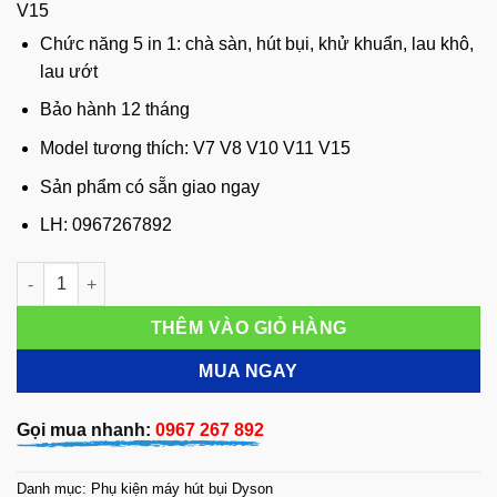
V15
Chức năng 5 in 1: chà sàn, hút bụi, khử khuẩn, lau khô,
lau ướt
Bảo hành 12 tháng
Model tương thích: V7 V8 V10 V11 V15
Sản phẩm có sẵn giao ngay
LH: 0967267892
Đầu Lau Chà Sàn Cho Máy Hút Bụi Dyson V7 V8 V10 V11 V15 s
THÊM VÀO GIỎ HÀNG
MUA NGAY
Gọi mua nhanh:
0967 267 892
Danh mục:
Phụ kiện máy hút bụi Dyson