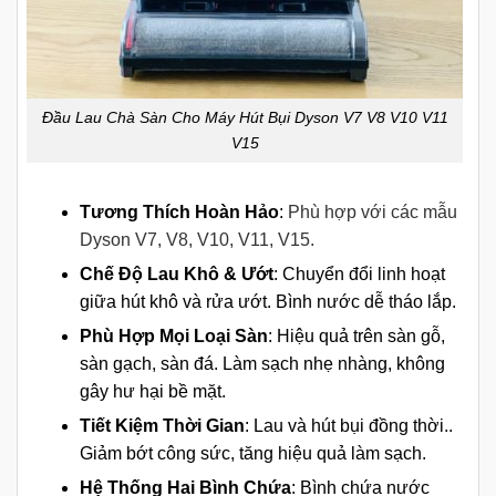
Đầu Lau Chà Sàn Cho Máy Hút Bụi Dyson V7 V8 V10 V11
V15
Tương Thích Hoàn Hảo
:
Phù hợp với các mẫu
Dyson V7, V8, V10, V11, V15.
Chế Độ Lau Khô & Ướt
: Chuyển đổi linh hoạt
giữa hút khô và rửa ướt. Bình nước dễ tháo lắp.
Phù Hợp Mọi Loại Sàn
: Hiệu quả trên sàn gỗ,
sàn gạch, sàn đá. Làm sạch nhẹ nhàng, không
gây hư hại bề mặt.
Tiết Kiệm Thời Gian
: Lau và hút bụi đồng thời..
Giảm bớt công sức, tăng hiệu quả làm sạch.
Hệ Thống Hai Bình Chứa
: Bình chứa nước