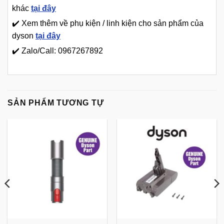
khác
tại đây
✔️ Xem thêm về phụ kiện / linh kiện cho sản phẩm của
dyson
tại đây
✔️ Zalo/Call: 0967267892
SẢN PHẨM TƯƠNG TỰ