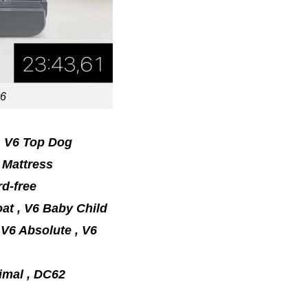
v6
 , V6 Top Dog
 Mattress
rd-free
at , V6 Baby Child
 V6 Absolute , V6
imal , DC62