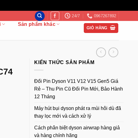
24/7
0967267892
i
Sản phẩm khác
GIỎ HÀNG
KIẾN THỨC SẢN PHẨM
C74
Đổi Pin Dyson V11 V12 V15 Gen5 Giá
Rẻ – Thu Pin Cũ Đổi Pin Mới, Bảo Hành
12 Tháng
Máy hút bụi dyson phát ra mùi hôi dù đã
thay lọc mới và cách xử lý
Cách phân biệt dyson airwrap hàng giả
và hàng chính hãng