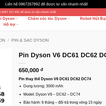
Liên hệ 0967267892 để được tư vấn nhanh nhất!
Bỏ qua
 Gọi 0967 267 892 để được tư vấn nhanh nhất!
ụi Dyson
Chăm sóc tóc Dyson
Robot Hút Bụ
Hỗ trợ
SON
/
PIN & SẠC DYSON
Pin Dyson V6 DC61 DC62 D
650,000
đ
Pin thay thế Dyson V6 DC61 DC62 DC74
Dung lượng: 3000 mAh
Model: Dyson V6 – DC62 – DC74
Bảo hành: 6 tháng – đổi trả trong vòng 15 ngày