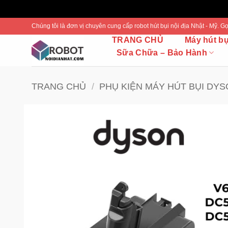
Bỏ
Chúng tôi là đơn vị chuyên cung cấp robot hút bụi nội địa Nhật - Mỹ.
qua
TRANG CHỦ
Máy hút b
nội
Sữa Chữa – Bảo Hành
dung
TRANG CHỦ
/
PHỤ KIỆN MÁY HÚT BỤI DY