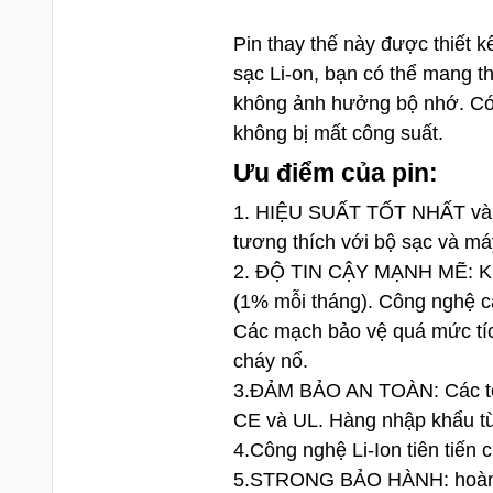
Pin thay thế này được thiết k
sạc Li-on, bạn có thể mang th
không ảnh hưởng bộ nhớ. Có 
không bị mất công suất.
Ưu điểm của pin:
1. HIỆU SUẤT TỐT NHẤT v
tương thích với bộ sạc và máy
2. ĐỘ TIN CẬY MẠNH MẼ: Khô
(1% mỗi tháng). Công nghệ c
Các mạch bảo vệ quá mức tích
cháy nổ.
3.ĐẢM BẢO AN TOÀN: Các tế 
CE và UL. Hàng nhập khẩu từ
4.Công nghệ Li-Ion tiên tiến
5.STRONG BẢO HÀNH: hoàn lạ