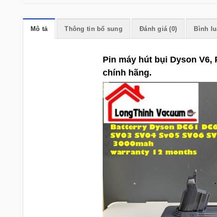
Mô tả
Thông tin bổ sung
Đánh giá (0)
Bình l
Pin máy hút bụi Dyson V6
chính hãng.