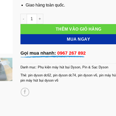
Giao hàng toàn quốc.
Pin Dyson V6 DC61 DC62 DC74 số lượng
THÊM VÀO GIỎ HÀNG
MUA NGAY
Gọi mua nhanh:
0967 267 892
Danh mục:
Phụ kiện máy hút bụi Dyson
,
Pin & Sạc Dyson
Thẻ:
pin dyson dc62
,
pin dyson dc74
,
pin dyson v6
,
pin máy hú
pin máy hút bụi dyson v6