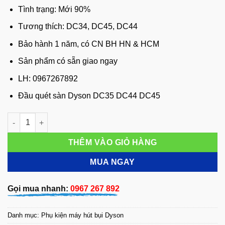
530,000 đ.
là:
Tình trạng: Mới 90%
350,000 đ.
Tương thích: DC34, DC45, DC44
Bảo hành 1 năm, có CN BH HN & HCM
Sản phẩm có sẵn giao ngay
LH: 0967267892
Đầu quét sàn Dyson DC35 DC44 DC45
Đầu quét sàn Dyson DC35 DC44 DC45 hàng chính hãng số lượ
THÊM VÀO GIỎ HÀNG
MUA NGAY
Gọi mua nhanh:
0967 267 892
Danh mục:
Phụ kiện máy hút bụi Dyson