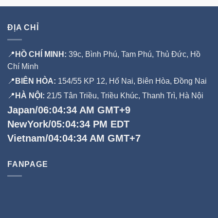
ĐỊA CHỈ
📍
HỒ CHÍ MINH:
39c, Bình Phú, Tam Phú, Thủ Đức, Hồ
Chí Minh
📍
BIÊN HÒA:
154/55 KP 12, Hố Nai, Biên Hòa, Đồng Nai
📍
HÀ NỘI:
21/5 Tân Triều, Triều Khúc, Thanh Trì, Hà Nội
Japan/06:04:34 AM GMT+9
NewYork/05:04:34 PM EDT
Vietnam/04:04:34 AM GMT+7
FANPAGE