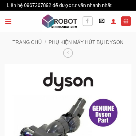
Liên hệ 0967267892 để được tư vấn nhanh nhất!
Bỏ qua
Bỏ
qua
nội
dung
TRANG CHỦ
/
PHỤ KIỆN MÁY HÚT BỤI DYSON