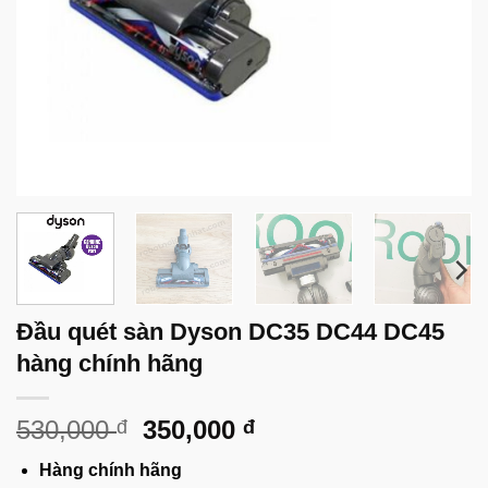
Đầu quét sàn Dyson DC35 DC44 DC45
hàng chính hãng
Giá
Giá
530,000
350,000
đ
đ
gốc
hiện
Hàng chính hãng
là:
tại