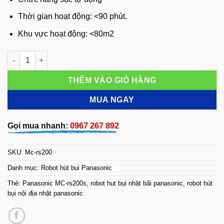
Thời gian hoạt động: <90 phút.
Khu vực hoạt động: <80m2
Robot hút bụi Panasonic MC-RX200S số lượng
THÊM VÀO GIỎ HÀNG
MUA NGAY
Gọi mua nhanh:
0967 267 892
SKU:
Mc-rs200
Danh mục:
Robot hút bụi Panasonic
Thẻ:
Panasonic MC-rs200s
,
robot hut bụi nhật bãi panasonic
,
robot hút
bụi nội địa nhật panasonic