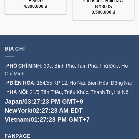
RS520
Panasonic Rulo MC-
RX300S
4,300,000
đ
3,500,000
đ
ĐỊA CHỈ
📍
HỒ CHÍ MINH:
39c, Bình Phú, Tam Phú, Thủ Đức, Hồ
Chí Minh
📍
BIÊN HÒA:
154/55 KP 12, Hố Nai, Biên Hòa, Đồng Nai
📍
HÀ NỘI:
21/5 Tân Triều, Triều Khúc, Thanh Trì, Hà Nội
Japan/03:27:24 PM GMT+9
NewYork/02:27:24 AM EDT
Vietnam/01:27:24 PM GMT+7
FANPAGE