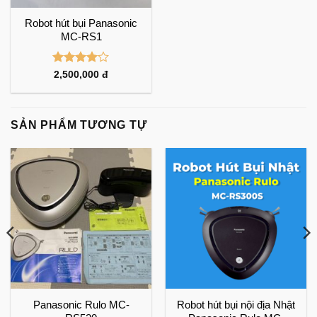
Robot hút bụi Panasonic
MC-RS1
Được
2,500,000
đ
xếp hạng
4
5 sao
SẢN PHẨM TƯƠNG TỰ
Panasonic Rulo MC-
Robot hút bụi nội địa Nhật