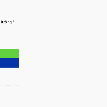
 lưỡng /
ng nghệ. số lượng