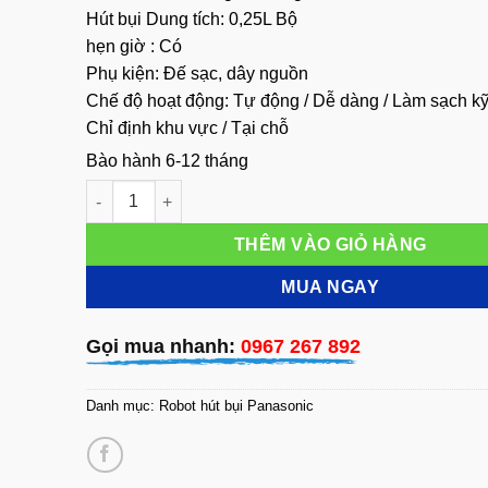
Hút bụi Dung tích: 0,25L Bộ
hẹn giờ : Có
Phụ kiện: Đế sạc, dây nguồn
Chế độ hoạt động: Tự động / Dễ dàng / Làm sạch kỹ
Chỉ định khu vực / Tại chỗ
Bào hành 6-12 tháng
Robot hút bụi Panasonic RULO MC-RSF1000 - siêu cô
THÊM VÀO GIỎ HÀNG
MUA NGAY
Gọi mua nhanh:
0967 267 892
Danh mục:
Robot hút bụi Panasonic