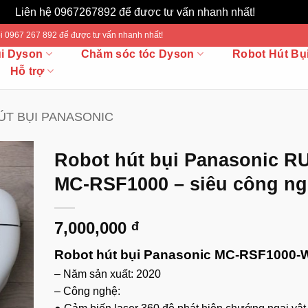
Liên hệ 0967267892 để được tư vấn nhanh nhất!
Bỏ qua
 Gọi 0967 267 892 để được tư vấn nhanh nhất!
ụi Dyson
Chăm sóc tóc Dyson
Robot Hút Bụ
Hỗ trợ
ÚT BỤI PANASONIC
Robot hút bụi Panasonic R
MC-RSF1000 – siêu công ng
7,000,000
đ
Robot hút bụi Panasonic MC-RSF1000
– Năm sản xuất: 2020
– Công nghệ: