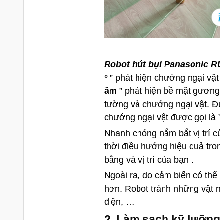
Robot hút bụi Panasonic 
°
” phát hiện chướng ngại vậ
âm
” phát hiện bề mặt gương,
tường và chướng ngại vật. Đư
chướng ngại vật được gọi là 
Nhanh chóng nắm bắt vị trí 
thời điều hướng
hiệu quả tro
bằng và vị trí của bạn .
Ngoài ra, do cảm biến có thể
hơn, Robot tránh những vật 
điện, …
2. Làm sạch kỹ lưỡng