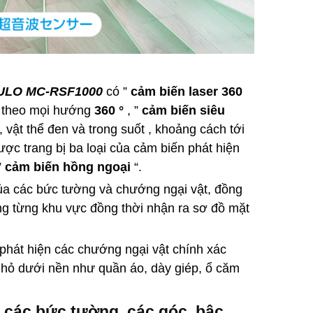
RULO MC-RSF1000
có ”
cảm biến laser 360
t theo mọi hướng
360 °
, ”
cảm biến siêu
 vật thể đen và trong suốt , khoảng cách tới
ợc trang bị ba loại của cảm biến phát hiện
”
cảm biến hồng ngoại
“.
của các bức tường và chướng ngại vật, đồng
ng từng khu vực đồng thời nhận ra sơ đồ mặt
 phát hiện các chướng ngại vật chính xác
nhỏ dưới nền như quần áo, dày giép, ổ căm
 các bức tường, các góc, bậc