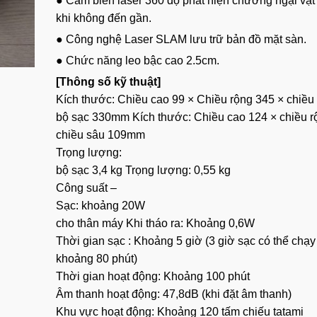
● Cảm biến laser 360 độ phát hiện chướng ngại vật
khi không đến gần.
● Công nghệ Laser SLAM lưu trữ bản đồ mặt sàn.
● Chức năng leo bậc cao 2.5cm.
[Thông số kỹ thuật]
Kích thước: Chiều cao 99 × Chiều rộng 345 × chiều
bộ sạc 330mm Kích thước: Chiều cao 124 × chiều r
chiều sâu 109mm
Trọng lượng:
bộ sạc 3,4 kg Trọng lượng: 0,55 kg
Công suất –
Sạc: khoảng 20W
cho thân máy Khi tháo ra: Khoảng 0,6W
Thời gian sạc : Khoảng 5 giờ (3 giờ sạc có thể chạy
khoảng 80 phút)
Thời gian hoạt động: Khoảng 100 phút
Âm thanh hoạt động: 47,8dB (khi đặt âm thanh)
Khu vực hoạt động: Khoảng 120 tấm chiếu tatami