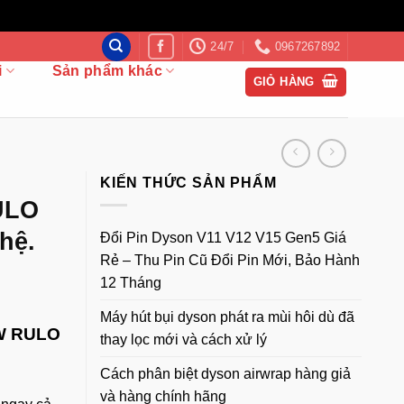
24/7
0967267892
i
Sản phẩm khác
GIỎ HÀNG
KIẾN THỨC SẢN PHẨM
ULO
hệ.
Đổi Pin Dyson V11 V12 V15 Gen5 Giá
Rẻ – Thu Pin Cũ Đổi Pin Mới, Bảo Hành
12 Tháng
Máy hút bụi dyson phát ra mùi hôi dù đã
-W RULO
thay lọc mới và cách xử lý
Cách phân biệt dyson airwrap hàng giả
và hàng chính hãng