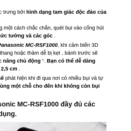
c trưng bởi
hình dạng tam giác độc đáo của
 một cách chắc chắn, quét bụi vào cổng hút
ức tường và các góc
.
 Panasonic MC-RSF1000
, khi cảm biến 3D
thang hoặc thảm dễ bị kẹt , bánh trước sẽ
c nâng chủ động
“.
Bạn có thể dễ dàng
 2,5 cm
.
sẽ
phát hiện khi đi qua nơi có nhiều bụi và tự
cùng một chỗ cho đến khi không còn bụi
asonic MC-RSF1000 đầy đủ các
dụng.