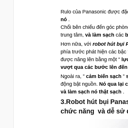
Rulo của Panasonic được đặ
nó
.
Chổi bên chiếu đến góc phòng
trung tâm,
và làm sạch
các
b
Hơn nữa, với
robot hút bụi
phía trước phát hiện các bậc 
được nâng lên bằng một ”
lự
vượt qua các bước lên đến
Ngoài ra, ”
cảm biến sạch
”
động bật nguồn.
Nó qua lại 
và làm sạch nó thật sạch
.
3.Robot hút bụi Pan
chức năng và dễ sử 