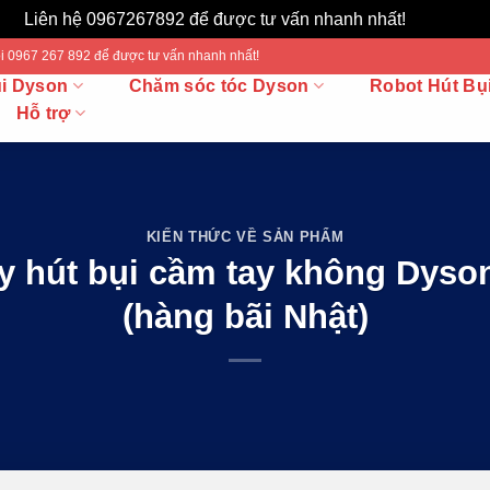
Liên hệ 0967267892 để được tư vấn nhanh nhất!
Bỏ qua
 Gọi 0967 267 892 để được tư vấn nhanh nhất!
ụi Dyson
Chăm sóc tóc Dyson
Robot Hút Bụ
Hỗ trợ
KIẾN THỨC VỀ SẢN PHẨM
y hút bụi cầm tay không Dyso
(hàng bãi Nhật)