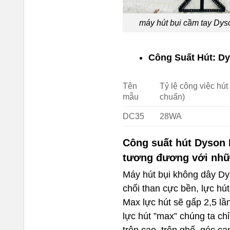
máy hút bụi cầm tay Dy
Công Suất Hút: D
Tên
Tỷ lệ công việc hút
mẫu
chuẩn)
DC35
28WA
Công suất hút Dyson 
tương đương với nhữ
Máy hút bụi không dây D
chổi than cực bền, lực hú
Max lực hút sẽ gấp 2,5 lầ
lực hút ”max” chúng ta ch