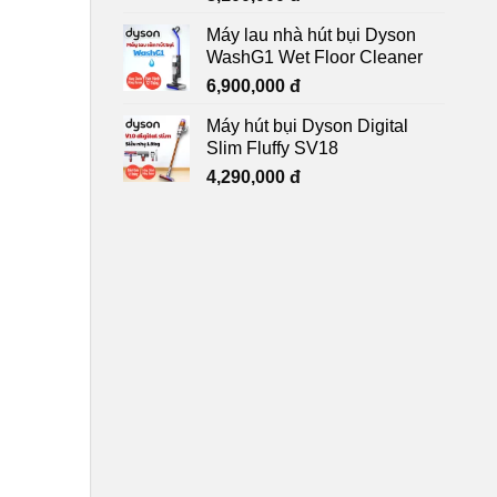
Máy lau nhà hút bụi Dyson
WashG1 Wet Floor Cleaner
6,900,000
đ
Máy hút bụi Dyson Digital
Slim Fluffy SV18
4,290,000
đ