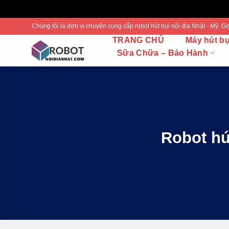
Bỏ
Chúng tôi là đơn vị chuyên cung cấp robot hút bụi nội địa Nhật - Mỹ.
qua
TRANG CHỦ
Máy hút b
nội
Sữa Chữa – Bảo Hành
dung
Robot hú