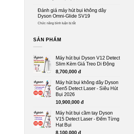
Mới,
Đánh
giả
lọc
Bảo
giá
và
Đánh giá máy hút bụi không dây
mới
Hành
Dyson
hàng
và
Dyson Omni-Glide SV19
12
Micro
chính
cách
Tháng
ở
Chức năng bình luận bị tắt
1.5kg:
hãng
xử
Đánh
Máy
lý
giá
hút
máy
SẢN PHẨM
bụi
hút
cầm
bụi
tay
không
không
Máy hút bụi Dyson V12 Detect
dây
dây
Slim Kèm Giá Treo Di Động
Dyson
siêu
Omni-
nhẹ
8,700,000
đ
Glide
và
SV19
mạnh
Máy hút bụi không dây Dyson
mẽ
Gen5 Detect Laser - Siêu Hút
Bụi 2026
10,900,000
đ
Máy hút bụi cầm tay Dyson
V15 Detect Laser - Đếm Từng
Hạt Bụi
8,100,000
đ