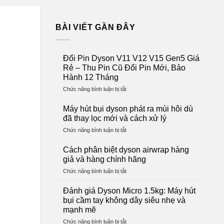
BÀI VIẾT GẦN ĐÂY
Đổi Pin Dyson V11 V12 V15 Gen5 Giá
Rẻ – Thu Pin Cũ Đổi Pin Mới, Bảo
Hành 12 Tháng
ở
Chức năng bình luận bị tắt
Đổi
Pin
Máy hút bụi dyson phát ra mùi hôi dù
Dyson
đã thay lọc mới và cách xử lý
V11
ở
Chức năng bình luận bị tắt
V12
Máy
V15
hút
Gen5
Cách phân biệt dyson airwrap hàng
bụi
Giá
giả và hàng chính hãng
dyson
Rẻ
ở
Chức năng bình luận bị tắt
phát
–
Cách
ra
Thu
phân
mùi
Đánh giá Dyson Micro 1.5kg: Máy hút
Pin
biệt
hôi
bụi cầm tay không dây siêu nhẹ và
Cũ
dyson
dù
Đổi
mạnh mẽ
airwrap
đã
Pin
ở
Chức năng bình luận bị tắt
hàng
thay