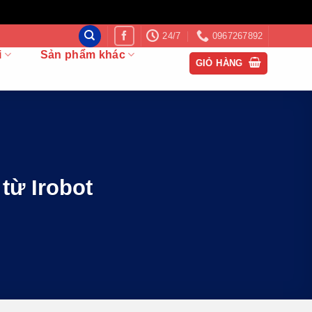
24/7
0967267892
i
Sản phẩm khác
GIỎ HÀNG
 từ Irobot