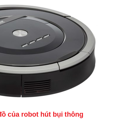
ồ của robot hút bụi thông