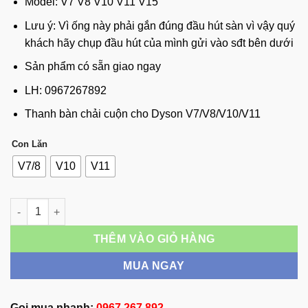
Model: V7 V8 V10 V11 V15
từ
350,000 đ
Lưu ý: Vì ống này phải gắn đúng đầu hút sàn vì vậy quý
đến
khách hãy chụp đầu hút của mình gửi vào sđt bên dưới
399,000 đ
Sản phẩm có sẵn giao ngay
LH: 0967267892
Thanh bàn chải cuộn cho Dyson V7/V8/V10/V11
Con Lăn
V7/8
V10
V11
Thanh bàn chải cuộn cho Dyson V7/V8/V10/V11 số lượng
THÊM VÀO GIỎ HÀNG
MUA NGAY
Gọi mua nhanh:
0967 267 892