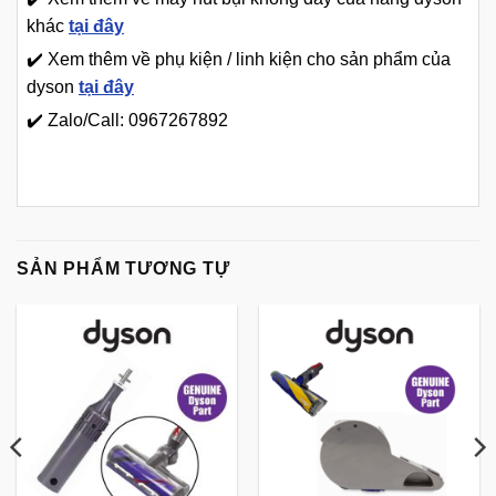
khác
tại đây
✔️ Xem thêm về phụ kiện / linh kiện cho sản phẩm của
dyson
tại đây
✔️ Zalo/Call: 0967267892
SẢN PHẨM TƯƠNG TỰ