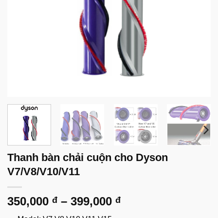
Thanh bàn chải cuộn cho Dyson
V7/V8/V10/V11
Khoảng
350,000
–
399,000
đ
đ
giá: