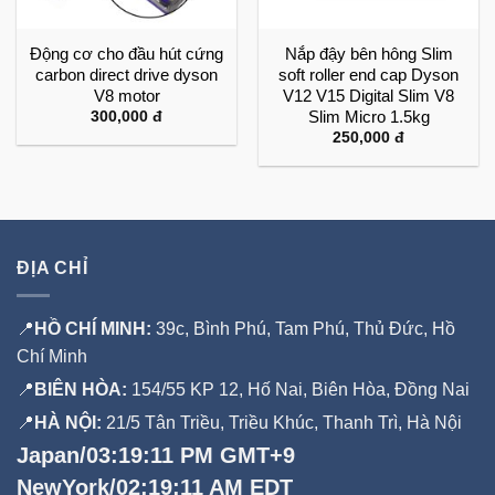
Động cơ cho đầu hút cứng
Nắp đậy bên hông Slim
carbon direct drive dyson
soft roller end cap Dyson
V8 motor
V12 V15 Digital Slim V8
Slim Micro 1.5kg
300,000
đ
250,000
đ
ĐỊA CHỈ
📍
HỒ CHÍ MINH:
39c, Bình Phú, Tam Phú, Thủ Đức, Hồ
Chí Minh
📍
BIÊN HÒA:
154/55 KP 12, Hố Nai, Biên Hòa, Đồng Nai
📍
HÀ NỘI:
21/5 Tân Triều, Triều Khúc, Thanh Trì, Hà Nội
Japan/03:19:11 PM GMT+9
NewYork/02:19:11 AM EDT