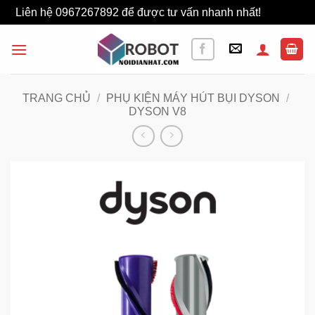
Liên hệ 0967267892 để được tư vấn nhanh nhất!
Bỏ qua
Bỏ
qua
nội
dung
TRANG CHỦ
/
PHỤ KIỆN MÁY HÚT BỤI DYSON
/
DYSON V8